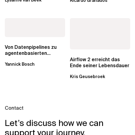
Lysanne van Beek
Ricardo Granados
noch?
Von Datenpipelines zu
agentenbasierten
Workflows: Ein Wandel im
Airflow 2 erreicht das
Yannick Bosch
Analytics...
Ende seiner Lebensdauer
Kris Geusebroek
Contact
Let’s discuss how we can
support your journey.