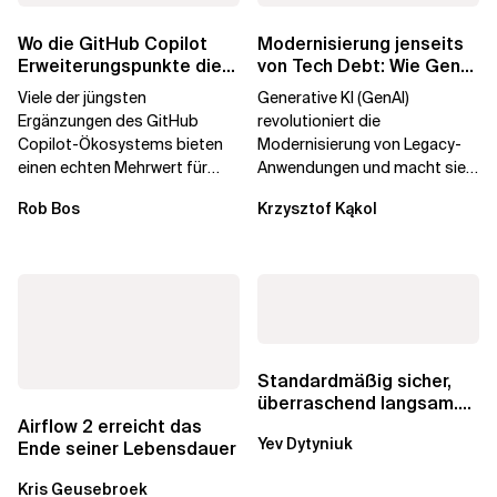
Wo die GitHub Copilot
Modernisierung jenseits
Erweiterungspunkte die
von Tech Debt: Wie GenAI
Governance brechen
die
Viele der jüngsten
Generative KI (GenAI)
Unternehmenstransformatio
Ergänzungen des GitHub
revolutioniert die
Copilot-Ökosystems bieten
Modernisierung von Legacy-
einen echten Mehrwert für
Anwendungen und macht sie
einzelne Entwickler, erweitern
schneller und kostengünstiger.
Rob Bos
Krzysztof Kąkol
aber auch die...
Durch die Automatisierung...
Standardmäßig sicher,
überraschend langsam.
Was AWS vergessen hat,
Airflow 2 erreicht das
Yev Dytyniuk
über die RDS...
Ende seiner Lebensdauer
Kris Geusebroek