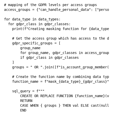
# mapping of the GDPR levels per access groups

access_groups = {"can_handle_personal_data": ["persona
for data_type in data_types:

  for gdpr_class in gdpr_classes:

    print(f"Creating masking function for {data_type},
    # Get the access group which has access to the dat
    gdpr_specific_groups = [

        group_name

        for group_name, gdpr_classes in access_groups.
        if gdpr_class in gdpr_classes

    ]

    groups = " OR ".join([f"is_account_group_member('{
    # Create the function name by combining data type 
    function_name = f"mask_{data_type}_{gdpr_class}"

    sql_query = f"""

        CREATE OR REPLACE FUNCTION {function_name}(val
        RETURN

        CASE WHEN { groups } THEN val ELSE cast(null a
        END
