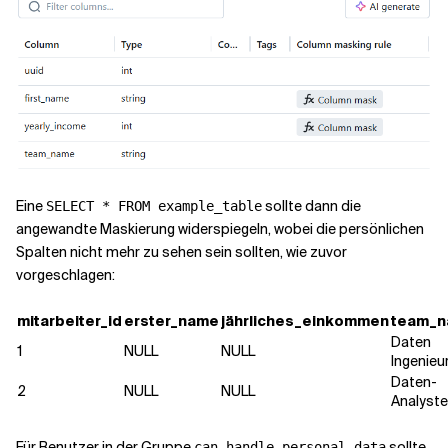
Eine
sollte dann die
SELECT * FROM example_table
angewandte Maskierung widerspiegeln, wobei die persönlichen
Spalten nicht mehr zu sehen sein sollten, wie zuvor
vorgeschlagen:
mitarbeiter_id
erster_name
jährliches_einkommen
team_
Daten
1
NULL
NULL
Ingenieu
Daten-
2
NULL
NULL
Analyst
Für Benutzer in der Gruppe
sollte
can_handle_personal_data