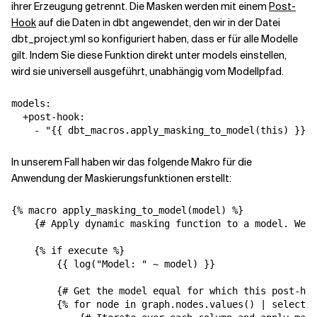
ihrer Erzeugung getrennt. Die Masken werden mit einem
Post-
Hook
auf die Daten in dbt angewendet, den wir in der Datei
dbt_project.yml so konfiguriert haben, dass er für alle Modelle
gilt. Indem Sie diese Funktion direkt unter models einstellen,
wird sie universell ausgeführt, unabhängig vom Modellpfad.
models:

  +post-hook:

In unserem Fall haben wir das folgende Makro für die
Anwendung der Maskierungsfunktionen erstellt:
{% macro apply_masking_to_model(model) %}

    {# Apply dynamic masking function to a model. We a
    {% if execute %}

        {{ log("Model: " ~ model) }}

        {# Get the model equal for which this post-hoo
        {% for node in graph.nodes.values() | selectat