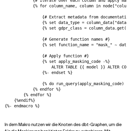
            {# Iterate over each column and apply mask
            {% for column_name, column in node["column
                {# Extract metadata from documentation
                {% set data_type = column_data["data_t
                {% set gdpr_class = column_data.get("m
                {# Generate function names #}

                {% set function_name = "mask_" ~ data_
                {# Apply function #}

                {% set apply_masking_code -%}

                    ALTER TABLE {{ model }} ALTER COLU
                {%- endset %}

                {% do run_query(apply_masking_code) %}

            {% endfor %}

        {% endfor %}

    {%endif%}

{%- endmacro %}

In dem Makro nutzen wir die Knoten des dbt-Graphen, um die