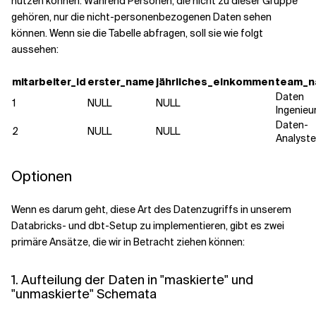
nutzen können. Während Personen, die nicht zu dieser Gruppe
gehören, nur die nicht-personenbezogenen Daten sehen
können. Wenn sie die Tabelle abfragen, soll sie wie folgt
aussehen:
mitarbeiter_id
erster_name
jährliches_einkommen
team_
Daten
1
NULL
NULL
Ingenieu
Daten-
2
NULL
NULL
Analyst
Optionen
Wenn es darum geht, diese Art des Datenzugriffs in unserem
Databricks- und dbt-Setup zu implementieren, gibt es zwei
primäre Ansätze, die wir in Betracht ziehen können:
1. Aufteilung der Daten in "maskierte" und
"unmaskierte" Schemata