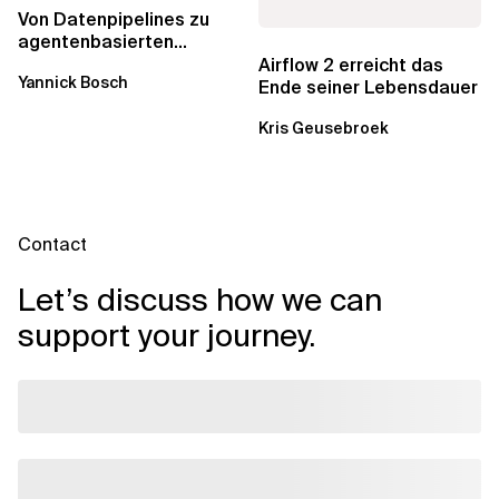
Von Datenpipelines zu
agentenbasierten
Workflows: Ein Wandel im
Airflow 2 erreicht das
Yannick Bosch
Analytics...
Ende seiner Lebensdauer
Kris Geusebroek
Contact
Let’s discuss how we can
support your journey.