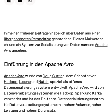
Kontextdateien
In meinen früheren Beiträgen habe ich über
Daten aus einer
übergeordneten Perspektive
gesprochen. Dieses Mal werden
wir uns ein System zur Serialisierung von Daten namens
Apache
Avro
ansehen.
Einführung in den Apache Avro
Apache Avro
wurde von
Doug Cutting
, dem Schöpfer von
Hadoop
,
Lucene
und
Nutch
, speziell als offenes
Datenserialisierungssystem entwickelt. Apache Avro wird von
Datenverarbeitungssystemen wie
Hadoop
,
Spark
und
Kafka
verwendet und ist das De-facto-Datenserialisierungssystem
für Datenverarbeitungssysteme mit hohem Volumen, hoher
Leistung und hohem Durchsatz.