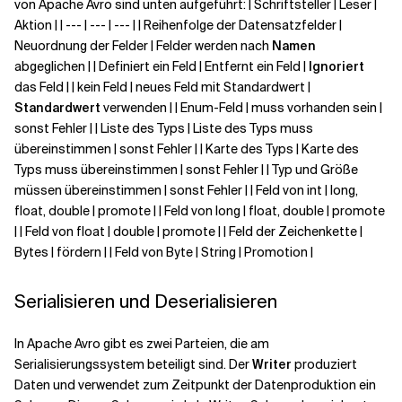
von Apache Avro sind unten aufgeführt: | Schriftsteller | Leser |
Aktion | | --- | --- | --- | | Reihenfolge der Datensatzfelder |
Neuordnung der Felder | Felder werden nach
Namen
abgeglichen | | Definiert ein Feld | Entfernt ein Feld |
Ignoriert
das Feld | | kein Feld | neues Feld mit Standardwert |
Standardwert
verwenden | | Enum-Feld | muss vorhanden sein |
sonst Fehler | | Liste des Typs | Liste des Typs muss
übereinstimmen | sonst Fehler | | Karte des Typs | Karte des
Typs muss übereinstimmen | sonst Fehler | | Typ und Größe
müssen übereinstimmen | sonst Fehler | | Feld von int | long,
float, double | promote | | Feld von long | float, double | promote
| | Feld von float | double | promote | | Feld der Zeichenkette |
Bytes | fördern | | Feld von Byte | String | Promotion |
Serialisieren und Deserialisieren
In Apache Avro gibt es zwei Parteien, die am
Serialisierungssystem beteiligt sind. Der
Writer
produziert
Daten und verwendet zum Zeitpunkt der Datenproduktion ein