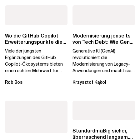
Wo die GitHub Copilot
Modernisierung jenseits
Erweiterungspunkte die
von Tech Debt: Wie GenAI
Governance brechen
die
Viele der jüngsten
Generative KI (GenAI)
Unternehmenstransformatio
Ergänzungen des GitHub
revolutioniert die
Copilot-Ökosystems bieten
Modernisierung von Legacy-
einen echten Mehrwert für
Anwendungen und macht sie
einzelne Entwickler, erweitern
schneller und kostengünstiger.
Rob Bos
Krzysztof Kąkol
aber auch die...
Durch die Automatisierung...
Standardmäßig sicher,
überraschend langsam.