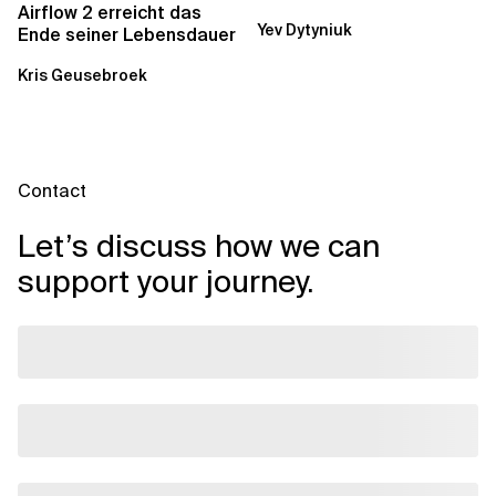
Was AWS vergessen hat,
Airflow 2 erreicht das
Yev Dytyniuk
über die RDS...
Ende seiner Lebensdauer
Kris Geusebroek
Contact
Let’s discuss how we can
support your journey.