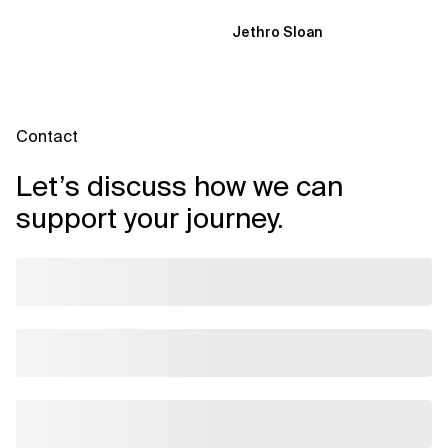
Dynamik, auf die Sie niemand
Jethro Sloan
vorbereitet hat „Wir...
Contact
Let’s discuss how we can
support your journey.