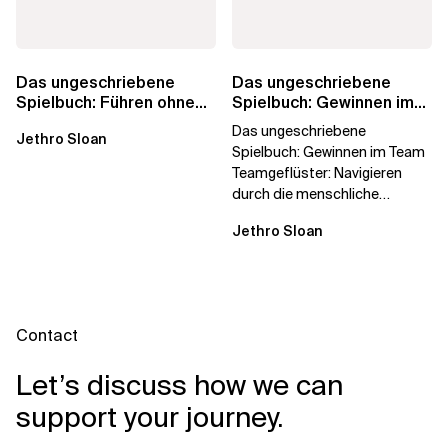
Das ungeschriebene
Das ungeschriebene
Spielbuch: Führen ohne
Spielbuch: Gewinnen im
Titel
Team
Das ungeschriebene
Jethro Sloan
Spielbuch: Gewinnen im Team
Teamgeflüster: Navigieren
durch die menschliche
Dynamik, auf die Sie niemand
Jethro Sloan
vorbereitet hat „Wir...
Contact
Let’s discuss how we can
support your journey.