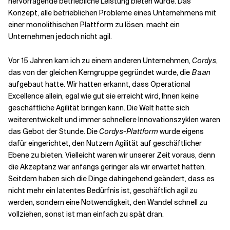
hervorragende betriebliche Leistung bieten würde. Das
Konzept, alle betrieblichen Probleme eines Unternehmens mit
einer monolithischen Plattform zu lösen, macht ein
Verwandte Themen
Unternehmen jedoch nicht agil.
Vor 15 Jahren kam ich zu einem anderen Unternehmen,
Cordys
,
das von der gleichen Kerngruppe gegründet wurde, die
Baan
aufgebaut hatte. Wir hatten erkannt, dass Operational
Excellence allein, egal wie gut sie erreicht wird, Ihnen keine
geschäftliche Agilität bringen kann. Die Welt hatte sich
weiterentwickelt und immer schnellere Innovationszyklen waren
das Gebot der Stunde. Die
Cordys-Plattform
wurde eigens
dafür eingerichtet, den Nutzern Agilität auf geschäftlicher
Ebene zu bieten. Vielleicht waren wir unserer Zeit voraus, denn
die Akzeptanz war anfangs geringer als wir erwartet hatten.
Seitdem haben sich die Dinge dahingehend geändert, dass es
nicht mehr ein latentes Bedürfnis ist, geschäftlich agil zu
werden, sondern eine Notwendigkeit, den Wandel schnell zu
vollziehen, sonst ist man einfach zu spät dran.