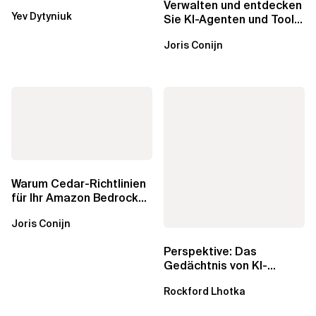
Was AWS vergessen hat,
Verwalten und entdecken
Yev Dytyniuk
über die RDS...
Sie KI-Agenten und Tools
mit Amazon Bedrock
Joris Conijn
AgentCore...
Warum Cedar-Richtlinien
für Ihr Amazon Bedrock
AgentCore Gateway
Joris Conijn
wichtig sind
Perspektive: Das
Gedächtnis von KI-
Agenten – Einblicke aus
Rockford Lhotka
dem...