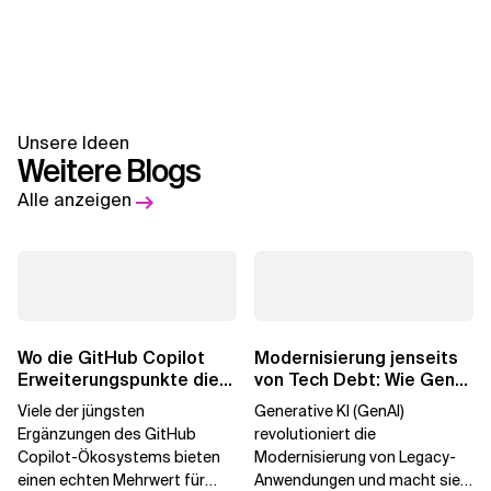
Unsere Ideen
Weitere Blogs
Alle anzeigen
Wo die GitHub Copilot
Modernisierung jenseits
Erweiterungspunkte die
von Tech Debt: Wie GenAI
Governance brechen
die
Viele der jüngsten
Generative KI (GenAI)
Unternehmenstransformatio
Ergänzungen des GitHub
revolutioniert die
Copilot-Ökosystems bieten
Modernisierung von Legacy-
einen echten Mehrwert für
Anwendungen und macht sie