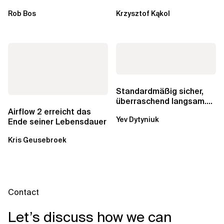
einzelne Entwickler, erweitern
schneller und kostengünstiger.
Rob Bos
Krzysztof Kąkol
aber auch die...
Durch die Automatisierung...
Standardmäßig sicher,
überraschend langsam.
Was AWS vergessen hat,
Airflow 2 erreicht das
Yev Dytyniuk
über die RDS...
Ende seiner Lebensdauer
Kris Geusebroek
Contact
Let’s discuss how we can