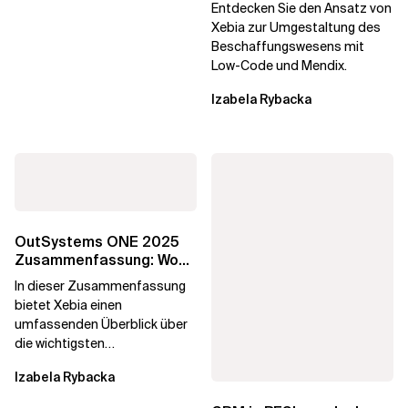
digitale Unternehmen
Entdecken Sie den Ansatz von
Xebia zur Umgestaltung des
Beschaffungswesens mit
Low-Code und Mendix.
Izabela Rybacka
OutSystems ONE 2025
Zusammenfassung: Wo
Die Agentenbasierte
In dieser Zusammenfassung
Zukunft Real Wurde
bietet Xebia einen
umfassenden Überblick über
die wichtigsten
Ankündigungen und
Izabela Rybacka
Erkenntnisse von der
OutSystems ONE 2025...