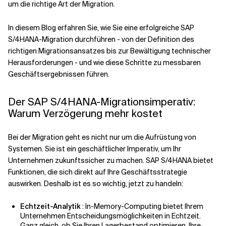
um die richtige Art der Migration.
Verwandte Themen
In diesem Blog erfahren Sie, wie Sie eine erfolgreiche SAP
S/4HANA-Migration durchführen - von der Definition des
richtigen Migrationsansatzes bis zur Bewältigung technischer
Herausforderungen - und wie diese Schritte zu messbaren
Geschäftsergebnissen führen.
Der SAP S/4HANA-Migrationsimperativ:
Warum Verzögerung mehr kostet
Bei der Migration geht es nicht nur um die Aufrüstung von
Systemen. Sie ist ein geschäftlicher Imperativ, um Ihr
Unternehmen zukunftssicher zu machen. SAP S/4HANA bietet
Funktionen, die sich direkt auf Ihre Geschäftsstrategie
auswirken. Deshalb ist es so wichtig, jetzt zu handeln:
Echtzeit-Analytik
:
In-Memory-Computing bietet Ihrem
Unternehmen Entscheidungsmöglichkeiten in Echtzeit.
Ganz gleich, ob Sie Ihren Lagerbestand optimieren, Ihre