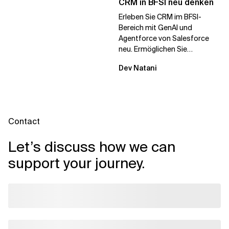
CRM in BFSI neu denken
Erleben Sie CRM im BFSI-
Bereich mit GenAI und
Agentforce von Salesforce
neu. Ermöglichen Sie
schnellere Entscheidungen,
Dev Natani
stärkeres Kundenvertrauen
und...
Contact
Let’s discuss how we can
support your journey.