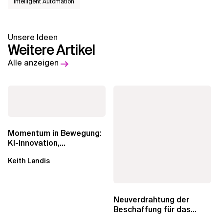
Intelligent Automation
Unsere Ideen
Weitere Artikel
Alle anzeigen
Momentum in Bewegung:
KI-Innovation,
Markteinfluss und die
Keith Landis
Macht der...
Neuverdrahtung der
Beschaffung für das