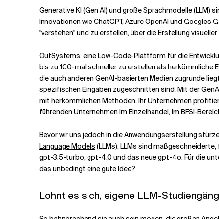
Generative KI (Gen AI) und große Sprachmodelle (LLM) s
Innovationen wie ChatGPT, Azure OpenAI und Googles Gemini
Verwandte Themen
"verstehen" und zu erstellen, über die Erstellung visuell
OutSystems
, eine
Low-Code-Plattform für die Entwic
bis zu 100-mal schneller zu erstellen als herkömmliche 
die auch anderen GenAI-basierten Medien zugrunde lieg
spezifischen Eingaben zugeschnitten sind. Mit der GenAI
mit herkömmlichen Methoden. Ihr Unternehmen profitiert
führenden Unternehmen im Einzelhandel, im BFSI-Bereic
Bevor wir uns jedoch in die Anwendungserstellung stürz
Language Models
(LLMs). LLMs sind maßgeschneiderte, f
gpt-3.5-turbo, gpt-4.0 und das neue gpt-4o. Für die unt
das unbedingt eine gute Idee?
Lohnt es sich, eigene LLM-Studiengäng
So bahnbrechend sie auch sein mögen, die großen Angebo