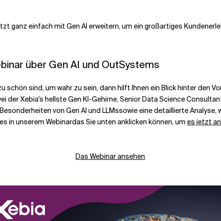
zt ganz einfach mit Gen AI erweitern, um ein großartiges Kundenerle
inar über Gen
AI und
OutSystems
schön sind, um wahr zu sein, dann hilft Ihnen ein Blick hinter den Vo
wei der
Xebia's
hellste Gen
KI-Gehirne,
S
enior
D
ata
S
cience
C
onsultan
e Besonderheiten von Gen
AI und LLM
s
sowie eine detaillierte Analyse, 
les in unserem
Webinar
das Sie unten anklicken können, um
es jetzt 
Das Webinar ansehen