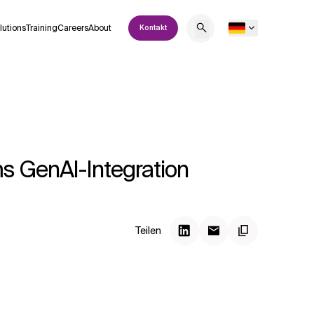
lutions
Training
Careers
About
Kontakt
s GenAI-Integration
Teilen