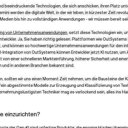
ind beeindruckende Technologien, die sich anschicken, ihren Platz u
 werden die digitale Welt, in der wir leben, in kürzester Zeit revolut
er Medien bis hin zu vollständigen Anwendungen - wir müssen bereit sei
klung von Unternehmensanwendungen
, setzt diese Technologien ein, 
Entwickler. Ja, Sie haben richtig gelesen. Plattformen wie OutSystem
t, und können so hochwertige Unternehmensanwendungen für den inter
-Integration von OutSystems können Entwickler jetzt KI nutzen, um A
 von einer schnelleren Markteinführung, höherer Sicherheit und ein
h und in anderen Branchen bekannt sind.
en, sollten wir uns einen Moment Zeit nehmen, um die Bausteine der
ein abgestimmte Modelle zur Erzeugung und Klassifizierung von Tex
ernehmungslustigsten Techniker mag es verlockend sein, alles ins Hau
e einzurichten?
te der Gen-KI sind unfertige Produkte, die enorme Hürden überwind