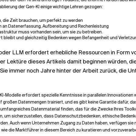
blierung der Gen-KI einige wichtige Lehren gezogen:
n, die Zeit brauchen, um perfekt zu werden
en an Datenerfassung, Aufbereitung und Rechenleistung
astruktur muss vorhanden sein, um sie zu betreiben.
hrt bleibt und gleichzeitig Bedenken wegen Befangenheit und Verletz
oder LLM erfordert erhebliche Ressourcen in Form von
r Lektüre dieses Artikels damit beginnen würden, die
e immer noch Jahre hinter der Arbeit zurück, die 
r KI-Modelle erfordert spezielle Kenntnisse in parallelen Innovationen
großen Datenmengen trainiert, und es gibt keine Garantie dafür, das
 umfangreiches Datenmaterial finden, das für die Zwecke Ihres Toolko
rn, um sicherzustellen, dass Datenschutzbedenken, ethische Beden
den. Auch wenn Unternehmen Zugang zu Daten haben, verfügen sie mö
 wie die Marktführer in diesem Bereich zu kuratieren und vorzuverarb