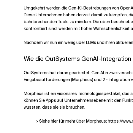
Umgekehrt werden die Gen-KI-Bestrebungen von OpenAI, G
Diese Unternehmen haben derzeit damit zu kämpfen, die 
bahnbrechenden Tools zu mindern. Die oben beschriebene
konfrontiert sind, werden mit hoher Wahrscheinlichke
Nachdem wir nun ein wenig über LLMs und ihren aktuell
Wie die OutSystems GenAI-Integration
OutSystems hat daran gearbeitet, Gen AI in zwei vers
Eingabeaufforderungen (Morpheus) und 2 - Integration
Morpheus ist ein visionäres Technologiespektakel, da
können Sie Apps auf Unternehmensebene mit den Funktion
wussten, dass sie sie brauchen.
> Siehe hier für mehr über Morpheus:
https://www