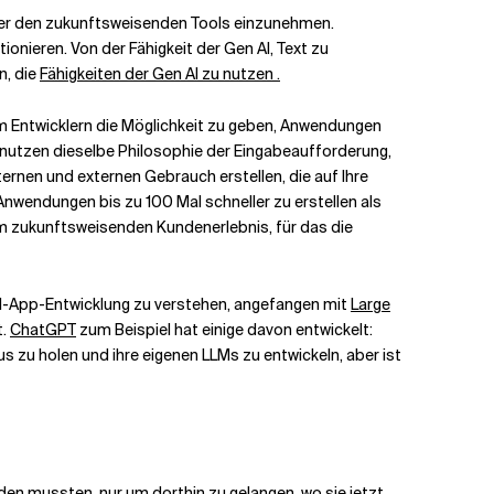
nter den zukunftsweisenden Tools einzunehmen.
ionieren. Von der Fähigkeit der Gen AI, Text zu
n, die
Fähigkeiten der Gen AI zu nutzen .
um Entwicklern die Möglichkeit zu geben, Anwendungen
s nutzen dieselbe Philosophie der Eingabeaufforderung,
nen und externen Gebrauch erstellen, die auf Ihre
nwendungen bis zu 100 Mal schneller zu erstellen als
em zukunftsweisenden Kundenerlebnis, für das die
 KI-App-Entwicklung zu verstehen, angefangen mit
Large
t.
ChatGPT
zum Beispiel hat einige davon entwickelt:
s zu holen und ihre eigenen LLMs zu entwickeln, aber ist
en mussten, nur um dorthin zu gelangen, wo sie jetzt