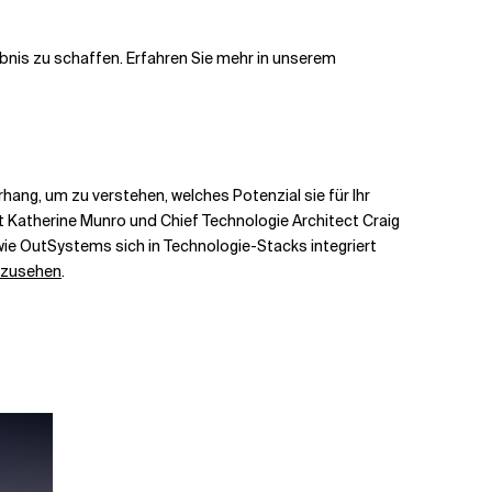
bnis zu schaffen. Erfahren Sie mehr in unserem
rhang, um zu verstehen, welches Potenzial sie für Ihr
t
Katherine
Munro
und
C
hief
T
echnologie
A
rchitect
Craig
wie
OutSystems
sich in Technologie-Stacks integriert
anzusehen
.