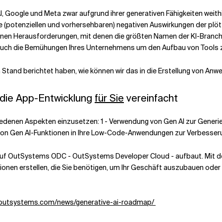
oogle und Meta zwar aufgrund ihrer generativen Fähigkeiten weithin 
(potenziellen und vorhersehbaren) negativen Auswirkungen der plötz
n Herausforderungen, mit denen die größten Namen der KI-Branche tro
it auch die Bemühungen Ihres Unternehmens um den Aufbau von Tools
en Stand berichtet haben, wie können wir das in die Erstellung von
 die App-Entwicklung
für Sie
vereinfacht
chiedenen Aspekten einzusetzen: 1 - Verwendung von Gen AI zur Gen
 von Gen AI-Funktionen in Ihre Low-Code-Anwendungen zur Verbesser
s auf OutSystems ODC - OutSystems Developer Cloud - aufbaut. Mit 
en erstellen, die Sie benötigen, um Ihr Geschäft auszubauen oder 
.outsystems.com/news/generative-ai-roadmap/