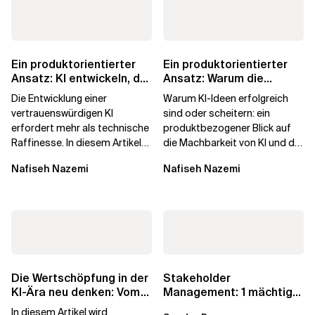
Ein produktorientierter
Ein produktorientierter
Ansatz: KI entwickeln, der
Ansatz: Warum die
die Menschen vertrauen
Machbarkeit von KI
Die Entwicklung einer
Warum KI-Ideen erfolgreich
darüber...
vertrauenswürdigen KI
sind oder scheitern: ein
erfordert mehr als technische
produktbezogener Blick auf
Raffinesse. In diesem Artikel
die Machbarkeit von KI und die
erfahren Sie, warum die
Bereitschaft, Daten zu
Nafiseh Nazemi
Nafiseh Nazemi
Begehrlichkeit von KI...
verarbeiten, und...
Die Wertschöpfung in der
Stakeholder
KI-Ära neu denken: Vom
Management: 1 mächtige
agilen Altbestand zu...
Taktik zum Vertrauen
In diesem Artikel wird