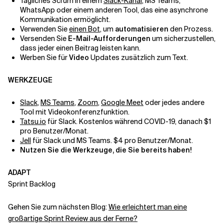
Tägliches Scrum in einem
Slack-Kanal
, MS Teams,
WhatsApp oder einem anderen Tool, das eine asynchrone
Kommunikation ermöglicht.
Verwenden Sie
einen Bot
, um
automatisieren
den Prozess.
Versenden Sie
E-Mail-Aufforderungen
um sicherzustellen,
dass jeder einen Beitrag leisten kann.
Werben Sie für
Video
Updates zusätzlich zum Text.
WERKZEUGE
Slack
,
MS Teams
,
Zoom
,
Google Meet
oder jedes andere
Tool mit Videokonferenzfunktion.
Tatsu.io
für Slack. Kostenlos während COVID-19, danach $1
pro Benutzer/Monat.
Jell
für Slack und MS Teams. $4 pro Benutzer/Monat.
Nutzen Sie die Werkzeuge, die Sie bereits haben!
ADAPT
Sprint Backlog
Gehen Sie zum nächsten Blog:
Wie erleichtert man eine
großartige Sprint Review aus der Ferne?