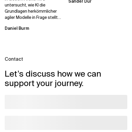
Sander Dur
untersucht, wie KI die
Grundlagen herkömmlicher
agiler Modelle in Frage stellt
und ein neu konzipiertes
Daniel Burm
Betriebsmodell...
Contact
Let’s discuss how we can
support your journey.