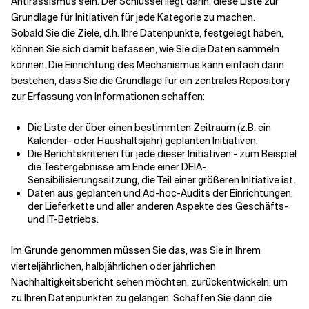
Antirassismus sein. Der Schlüssel liegt darin, diese Liste zur
Grundlage für Initiativen für jede Kategorie zu machen.
Sobald Sie die Ziele, d.h. Ihre Datenpunkte, festgelegt haben,
können Sie sich damit befassen, wie Sie die Daten sammeln
können. Die Einrichtung des Mechanismus kann einfach darin
bestehen, dass Sie die Grundlage für ein zentrales Repository
zur Erfassung von Informationen schaffen:
Die Liste der über einen bestimmten Zeitraum (z.B. ein
Kalender- oder Haushaltsjahr) geplanten Initiativen.
Die Berichtskriterien für jede dieser Initiativen - zum Beispiel
die Testergebnisse am Ende einer DEIA-
Sensibilisierungssitzung, die Teil einer größeren Initiative ist.
Daten aus geplanten und Ad-hoc-Audits der Einrichtungen,
der Lieferkette und aller anderen Aspekte des Geschäfts-
und IT-Betriebs.
Im Grunde genommen müssen Sie das, was Sie in Ihrem
vierteljährlichen, halbjährlichen oder jährlichen
Nachhaltigkeitsbericht sehen möchten, zurückentwickeln, um
zu Ihren Datenpunkten zu gelangen. Schaffen Sie dann die