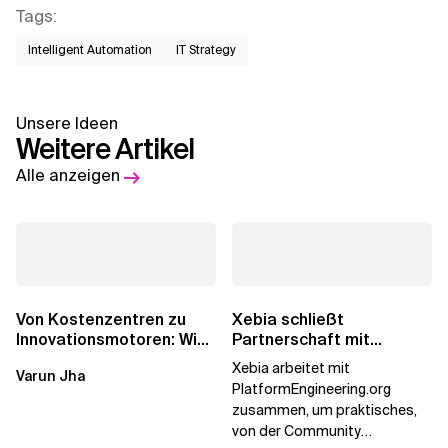
Tags
:
Intelligent Automation
IT Strategy
Unsere Ideen
Weitere Artikel
Alle anzeigen
Von Kostenzentren zu
Xebia schließt
Innovationsmotoren: Wie
Partnerschaft mit
die europäischen GCCs
PlatformEngineering.org
Xebia arbeitet mit
Varun Jha
umgeschrieben...
PlatformEngineering.org
zusammen, um praktisches,
von der Community