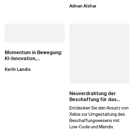
betriebenes Plattform-
Adnan Alshar
Engineering voranzutreiben,
wobei der...
Momentum in Bewegung:
KI-Innovation,
Markteinfluss und die
Keith Landis
Macht der...
Neuverdrahtung der
Beschaffung für das
digitale Unternehmen
Entdecken Sie den Ansatz von
Xebia zur Umgestaltung des
Beschaffungswesens mit
Low-Code und Mendix.