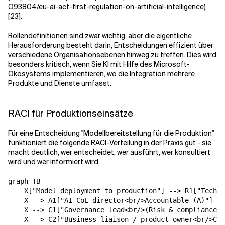
O93804/eu-ai-act-first-regulation-on-artificial-intelligence)
[23].
Rollendefinitionen sind zwar wichtig, aber die eigentliche
Herausforderung besteht darin, Entscheidungen effizient über
verschiedene Organisationsebenen hinweg zu treffen. Dies wird
besonders kritisch, wenn Sie KI mit Hilfe des Microsoft-
Ökosystems implementieren, wo die Integration mehrere
Produkte und Dienste umfasst.
RACI für Produktionseinsätze
Für eine Entscheidung "Modellbereitstellung für die Produktion"
funktioniert die folgende RACI-Verteilung in der Praxis gut - sie
macht deutlich, wer entscheidet, wer ausführt, wer konsultiert
wird und wer informiert wird.
graph TB

    X["Model deployment to production"] --> R1["Techni
    X --> A1["AI CoE director<br/>Accountable (A)"]

    X --> C1["Governance lead<br/>(Risk & compliance)<
    X --> C2["Business liaison / product owner<br/>Con