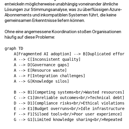
entwickeln möglicherweise unabhängig voneinander ähnliche
Lösungen zur Stimmungsanalyse, was zu überflüssigen Azure-
Abonnements und inkompatiblen Systemen führt, die keine
gemeinsamen Erkenntnisse liefern können.
Ohne eine angemessene Koordination stoßen Organisationen
häufig auf diese Probleme:
graph TD

    A[Fragmented AI adoption] --> B[Duplicated efforts
    A --> C[Inconsistent quality]

    A --> D[Governance gaps]

    A --> E[Resource waste]

    A --> F[Integration challenges]

    A --> G[Knowledge silos]

    B --> B1[Competing systems<br/>Wasted resources]

    C --> C1[Unreliable outcomes<br/>Technical debt]

    D --> D1[Compliance risks<br/>Ethical violations]

    E --> E1[Budget overruns<br/>Idle infrastructure]

    F --> F1[Siloed tools<br/>Poor user experience]
