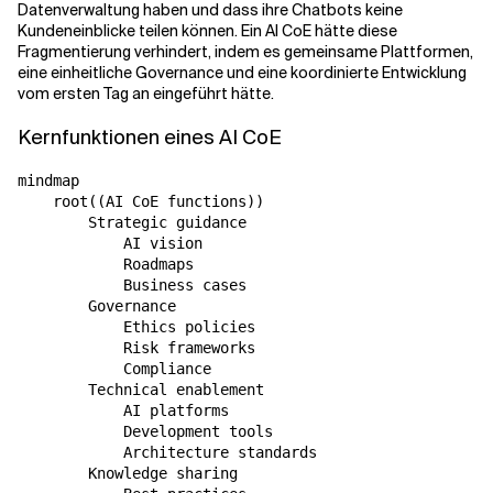
Datenverwaltung haben und dass ihre Chatbots keine
Kundeneinblicke teilen können. Ein AI CoE hätte diese
Fragmentierung verhindert, indem es gemeinsame Plattformen,
eine einheitliche Governance und eine koordinierte Entwicklung
vom ersten Tag an eingeführt hätte.
Kernfunktionen eines AI CoE
mindmap

    root((AI CoE functions))

        Strategic guidance

            AI vision

            Roadmaps

            Business cases

        Governance

            Ethics policies

            Risk frameworks

            Compliance

        Technical enablement

            AI platforms

            Development tools

            Architecture standards

        Knowledge sharing
