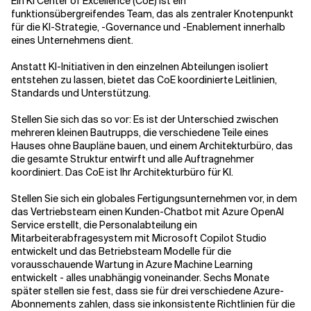
Ein KI Center of Excellence (CoE) ist ein
funktionsübergreifendes Team, das als zentraler Knotenpunkt
für die KI-Strategie, -Governance und -Enablement innerhalb
eines Unternehmens dient.
Anstatt KI-Initiativen in den einzelnen Abteilungen isoliert
entstehen zu lassen, bietet das CoE koordinierte Leitlinien,
Standards und Unterstützung.
Stellen Sie sich das so vor: Es ist der Unterschied zwischen
mehreren kleinen Bautrupps, die verschiedene Teile eines
Hauses ohne Baupläne bauen, und einem Architekturbüro, das
die gesamte Struktur entwirft und alle Auftragnehmer
koordiniert. Das CoE ist Ihr Architekturbüro für KI.
Stellen Sie sich ein globales Fertigungsunternehmen vor, in dem
das Vertriebsteam einen Kunden-Chatbot mit Azure OpenAI
Service erstellt, die Personalabteilung ein
Mitarbeiterabfragesystem mit Microsoft Copilot Studio
entwickelt und das Betriebsteam Modelle für die
vorausschauende Wartung in Azure Machine Learning
entwickelt - alles unabhängig voneinander. Sechs Monate
später stellen sie fest, dass sie für drei verschiedene Azure-
Abonnements zahlen, dass sie inkonsistente Richtlinien für die