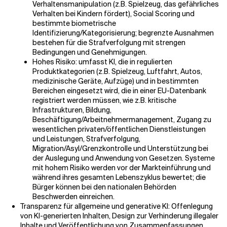
Verhaltensmanipulation (z.B. Spielzeug, das gefährliches
Verhalten bei Kindern fördert), Social Scoring und
bestimmte biometrische
Identifizierung/Kategorisierung; begrenzte Ausnahmen
bestehen für die Strafverfolgung mit strengen
Bedingungen und Genehmigungen.
Hohes Risiko: umfasst KI, die in regulierten
Produktkategorien (z.B. Spielzeug, Luftfahrt, Autos,
medizinische Geräte, Aufzüge) und in bestimmten
Bereichen eingesetzt wird, die in einer EU-Datenbank
registriert werden müssen, wie z.B. kritische
Infrastrukturen, Bildung,
Beschäftigung/Arbeitnehmermanagement, Zugang zu
wesentlichen privaten/öffentlichen Dienstleistungen
und Leistungen, Strafverfolgung,
Migration/Asyl/Grenzkontrolle und Unterstützung bei
der Auslegung und Anwendung von Gesetzen. Systeme
mit hohem Risiko werden vor der Markteinführung und
während ihres gesamten Lebenszyklus bewertet; die
Bürger können bei den nationalen Behörden
Beschwerden einreichen.
Transparenz für allgemeine und generative KI: Offenlegung
von KI-generierten Inhalten, Design zur Verhinderung illegaler
Inhalte und Veröffentlichung von Zusammenfassungen