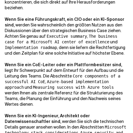
konzentrieren, die sich direkt auf Ihre Herausforderungen
beziehen.
Wenn Sie eine Führungskraft, ein CIO oder ein KI-Sponsor
sind,
werden Sie wahrscheinlich den größten Nutzen aus den
Diskussionen über den strategischen Business Case ziehen.
Achten Sie genau auf
,
Executive summary
The business
und
case for a Microsoft AI center of excellence
, denn sie liefern die Rechtfertigung
Implementation roadmap
und den Zeitplan für eine solche Initiative auf höchster Ebene.
Wenn Sie ein CoE-Leiter oder ein Plattformbesitzer sind,
liegt Ihr Schwerpunkt auf dem Entwurf für den Aufbau und die
Leitung des Teams. Die Abschnitte
Core components of a
,
successful AI CoE
Azure-based implementation
und
approach
Measuring success with Azure tools
werden Ihnen als zentrale Referenz für die Strukturierung des
Teams, die Planung der Einführung und den Nachweis seines
Wertes dienen.
Wenn Sie ein KI-Ingenieur, Architekt oder
Datenwissenschaftler sind,
werden Sie sich die technischen
Details genauer ansehen wollen. In den Abschnitten
Microsoft
,
technology stack considerations
Azure security and