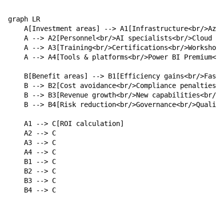
graph LR

    A[Investment areas] --> A1[Infrastructure<br/>Azur
    A --> A2[Personnel<br/>AI specialists<br/>Cloud ar
    A --> A3[Training<br/>Certifications<br/>Workshops
    A --> A4[Tools & platforms<br/>Power BI Premium<br
    B[Benefit areas] --> B1[Efficiency gains<br/>Faste
    B --> B2[Cost avoidance<br/>Compliance penalties<b
    B --> B3[Revenue growth<br/>New capabilities<br/>I
    B --> B4[Risk reduction<br/>Governance<br/>Quality
    A1 --> C[ROI calculation]

    A2 --> C

    A3 --> C

    A4 --> C

    B1 --> C

    B2 --> C

    B3 --> C

    B4 --> C