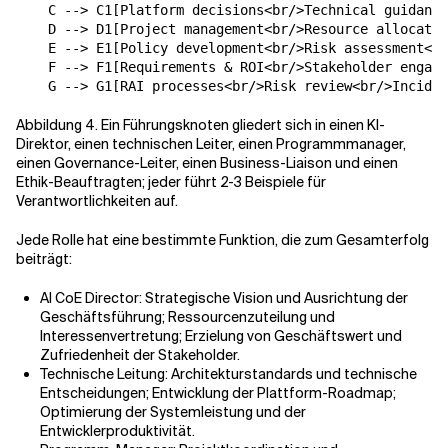
    C --> C1[Platform decisions<br/>Technical guidance
    D --> D1[Project management<br/>Resource allocatio
    E --> E1[Policy development<br/>Risk assessment<br
    F --> F1[Requirements & ROI<br/>Stakeholder engage
Abbildung 4. Ein Führungsknoten gliedert sich in einen KI-
Direktor, einen technischen Leiter, einen Programmmanager,
einen Governance-Leiter, einen Business-Liaison und einen
Ethik-Beauftragten; jeder führt 2-3 Beispiele für
Verantwortlichkeiten auf.
Jede Rolle hat eine bestimmte Funktion, die zum Gesamterfolg
beiträgt:
AI CoE Director: Strategische Vision und Ausrichtung der
Geschäftsführung; Ressourcenzuteilung und
Interessenvertretung; Erzielung von Geschäftswert und
Zufriedenheit der Stakeholder.
Technische Leitung: Architekturstandards und technische
Entscheidungen; Entwicklung der Plattform-Roadmap;
Optimierung der Systemleistung und der
Entwicklerproduktivität.