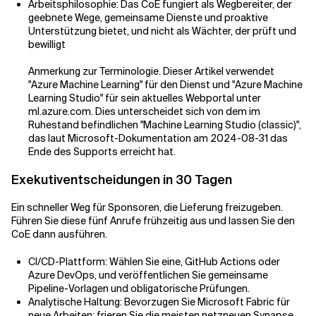
Arbeitsphilosophie: Das CoE fungiert als Wegbereiter, der
geebnete Wege, gemeinsame Dienste und proaktive
Unterstützung bietet, und nicht als Wächter, der prüft und
bewilligt
Anmerkung zur Terminologie. Dieser Artikel verwendet
"Azure Machine Learning" für den Dienst und "Azure Machine
Learning Studio" für sein aktuelles Webportal unter
ml.azure.com. Dies unterscheidet sich von dem im
Ruhestand befindlichen "Machine Learning Studio (classic)",
das laut Microsoft-Dokumentation am 2024-08-31 das
Ende des Supports erreicht hat.
Exekutiventscheidungen in 30 Tagen
Ein schneller Weg für Sponsoren, die Lieferung freizugeben.
Führen Sie diese fünf Anrufe frühzeitig aus und lassen Sie den
CoE dann ausführen.
CI/CD-Plattform: Wählen Sie eine, GitHub Actions oder
Azure DevOps, und veröffentlichen Sie gemeinsame
Pipeline-Vorlagen und obligatorische Prüfungen.
Analytische Haltung: Bevorzugen Sie Microsoft Fabric für
neue Arbeiten; frieren Sie die meisten netzneuen Synapse