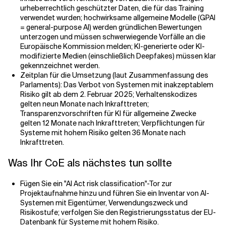
urheberrechtlich geschützter Daten, die für das Training
verwendet wurden; hochwirksame allgemeine Modelle (GPAI
= general-purpose AI) werden gründlichen Bewertungen
unterzogen und müssen schwerwiegende Vorfälle an die
Europäische Kommission melden; KI-generierte oder KI-
modifizierte Medien (einschließlich Deepfakes) müssen klar
gekennzeichnet werden.
Zeitplan für die Umsetzung (laut Zusammenfassung des
Parlaments): Das Verbot von Systemen mit inakzeptablem
Risiko gilt ab dem 2. Februar 2025; Verhaltenskodizes
gelten neun Monate nach Inkrafttreten;
Transparenzvorschriften für KI für allgemeine Zwecke
gelten 12 Monate nach Inkrafttreten; Verpflichtungen für
Systeme mit hohem Risiko gelten 36 Monate nach
Inkrafttreten.
Was Ihr CoE als nächstes tun sollte
Fügen Sie ein "AI Act risk classification"-Tor zur
Projektaufnahme hinzu und führen Sie ein Inventar von AI-
Systemen mit Eigentümer, Verwendungszweck und
Risikostufe; verfolgen Sie den Registrierungsstatus der EU-
Datenbank für Systeme mit hohem Risiko.