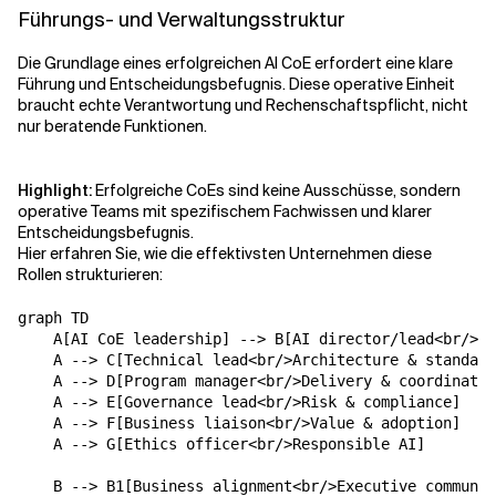
Führungs- und Verwaltungsstruktur
Die Grundlage eines erfolgreichen AI CoE erfordert eine klare
Führung und Entscheidungsbefugnis. Diese operative Einheit
braucht echte Verantwortung und Rechenschaftspflicht, nicht
nur beratende Funktionen.
Highlight:
Erfolgreiche CoEs sind keine Ausschüsse, sondern
operative Teams mit spezifischem Fachwissen und klarer
Entscheidungsbefugnis.
Hier erfahren Sie, wie die effektivsten Unternehmen diese
Rollen strukturieren:
graph TD

    A[AI CoE leadership] --> B[AI director/lead<br/>St
    A --> C[Technical lead<br/>Architecture & standard
    A --> D[Program manager<br/>Delivery & coordinatio
    A --> E[Governance lead<br/>Risk & compliance]

    A --> F[Business liaison<br/>Value & adoption]

    A --> G[Ethics officer<br/>Responsible AI]

    B --> B1[Business alignment<br/>Executive communic