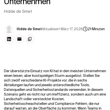
Unternehmen
Kontextdateien
Hidde de Smet
Aktualisiert
März 17, 2026
Hidde de Smet
21
Minuten
Der überstürzte Einsatz von KI hat in den meisten Unternehmen
einen leisen, aber kostspieligen Sturm ausgelöst. Stellen Sie
sich zwölf verschiedene KI-Projekte vor, die in sechs
Abteilungen laufen und jeweils unterschiedliche Tools,
Datenquellen und Sicherheitsstandards verwenden. In diesem
Szenario geht es nicht nur um Ineffizienz, sondern auch um eine
Landschaft voller versteckter Kosten,
Sicherheitsschwachstellen und Compliance-Fehlern, die nur
darauf warten, an die Oberfläche zu kommen. Wenn Teams in