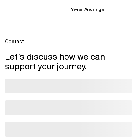
ist, um KI-Investitionen in
Vivian Andringa
Wirkung...
Contact
Let’s discuss how we can
support your journey.