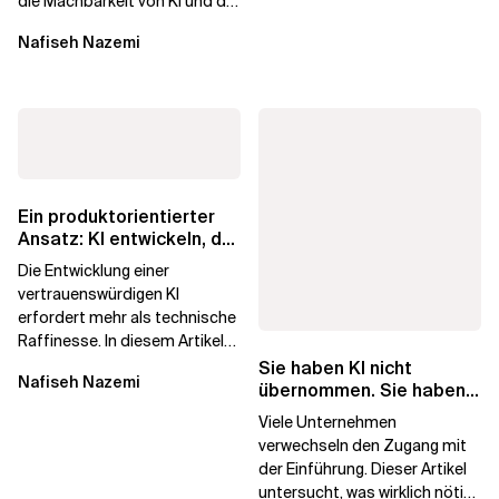
die Machbarkeit von KI und die
Bereitschaft, Daten zu
Nafiseh Nazemi
verarbeiten, und...
Ein produktorientierter
Ansatz: KI entwickeln, der
die Menschen vertrauen
Die Entwicklung einer
vertrauenswürdigen KI
erfordert mehr als technische
Raffinesse. In diesem Artikel
erfahren Sie, warum die
Sie haben KI nicht
Nafiseh Nazemi
Begehrlichkeit von KI...
übernommen. Sie haben
Lizenzen gekauft.
Viele Unternehmen
verwechseln den Zugang mit
der Einführung. Dieser Artikel
untersucht, was wirklich nötig