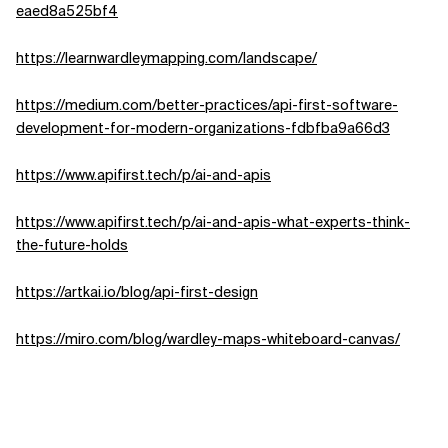
eaed8a525bf4
https://learnwardleymapping.com/landscape/
https://medium.com/better-practices/api-first-software-
development-for-modern-organizations-fdbfba9a66d3
https://www.apifirst.tech/p/ai-and-apis
https://www.apifirst.tech/p/ai-and-apis-what-experts-think-
the-future-holds
https://artkai.io/blog/api-first-design
https://miro.com/blog/wardley-maps-whiteboard-canvas/