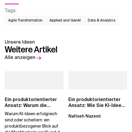
Tags
:
Agile Transformation
Applied and GenAI
Data & Analytics
Unsere Ideen
Weitere Artikel
Alle anzeigen
Ein produktorientierter
Ein produktorientierter
Ansatz: Warum die
Ansatz: Wie Sie KI-Ideen
Machbarkeit von KI
in echten
Warum KI-Ideen erfolgreich
Nafiseh Nazemi
darüber...
Geschäftswert...
sind oder scheitern: ein
produktbezogener Blick auf