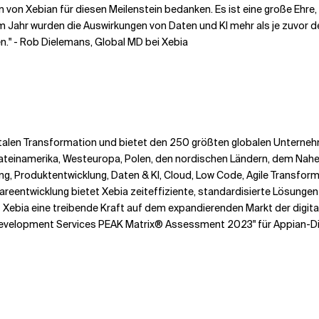
n von Xebian für diesen Meilenstein bedanken. Es ist eine große Ehr
 Jahr wurden die Auswirkungen von Daten und KI mehr als je zuvor de
en." - Rob Dielemans, Global MD bei Xebia
gitalen Transformation und bietet den 250 größten globalen Untern
, Lateinamerika, Westeuropa, Polen, den nordischen Ländern, dem Na
ng, Produktentwicklung, Daten & KI, Cloud, Low Code, Agile Transfo
wareentwicklung bietet Xebia zeiteffiziente, standardisierte Lösunge
Xebia eine treibende Kraft auf dem expandierenden Markt der digital
evelopment Services PEAK Matrix® Assessment 2023" für Appian-Die