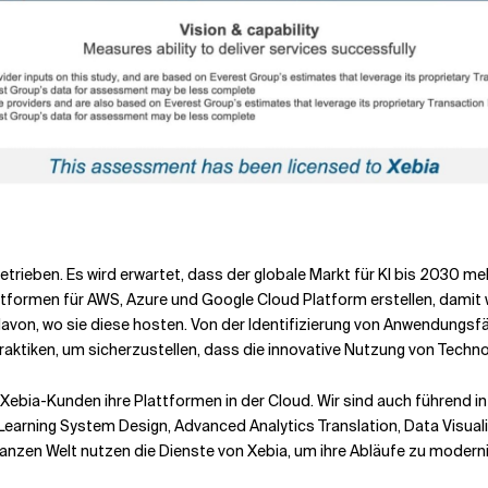
ieben. Es wird erwartet, dass der globale Markt für KI bis 2030 mehr
ttformen für AWS, Azure und Google Cloud Platform erstellen, damit
 davon, wo sie diese hosten. Von der Identifizierung von Anwendung
ktiken, um sicherzustellen, dass die innovative Nutzung von Techno
bia-Kunden ihre Plattformen in der Cloud. Wir sind auch führend i
earning System Design, Advanced Analytics Translation, Data Visuali
nzen Welt nutzen die Dienste von Xebia, um ihre Abläufe zu modernis