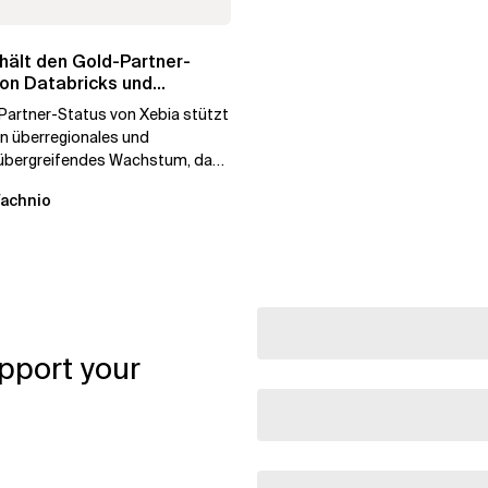
hält den Gold-Partner-
on Databricks und
eicht damit sein...
Partner-Status von Xebia stützt
in überregionales und
übergreifendes Wachstum, das
enmigrations- und...
Wachnio
pport your