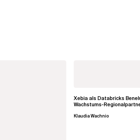
Xebia als Databricks Benel
Wachstums-Regionalpartn
anerkannt
Klaudia Wachnio