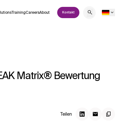
lutions
Training
Careers
About
Kontakt
p PEAK Matrix® Bewertung
Teilen