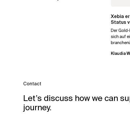
Xebia er
Status v
unterstr
Der Gold-
sich auf e
branchen
durch Dat
Klaudia 
Contact
Let’s discuss how we can su
journey.