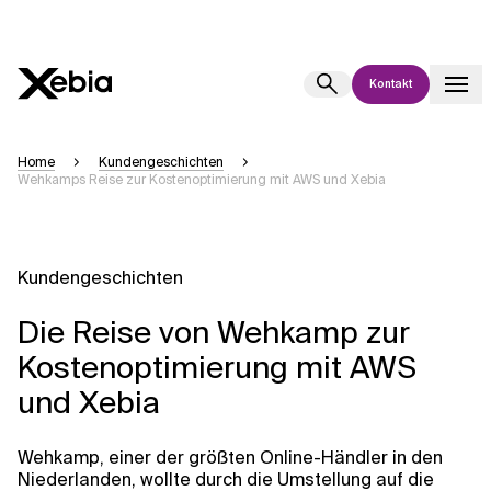
Kontakt
Ai
Übersicht
Home
Kundengeschichten
Wehkamps Reise zur Kostenoptimierung mit AWS und Xebia
Diese KI-Suchassistenz befindet sich derzeit in einem Pilotprogramm
und wird noch weiterentwickelt. Die Antworten, die auf Deutsch
generiert werden, können einige Sekunden dauern. Wir streben nach
Genauigkeit, aber gelegentlich können Fehler auftreten.
Kundengeschichten
Bitte überprüfen Sie wichtige Informationen, bevor Sie
Entscheidungen treffen oder
kontaktieren Sie uns
direkt.
Die Reise von Wehkamp zur
Kostenoptimierung mit AWS
Antwort
und Xebia
Wehkamp, einer der größten Online-Händler in den
Niederlanden, wollte durch die Umstellung auf die