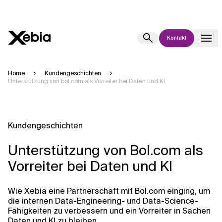
Kontakt
Ai
Übersicht
Home
Kundengeschichten
Unterstützung von bol.com als Vorreiter bei Daten und KI
Diese KI-Suchassistenz befindet sich derzeit in einem Pilotprogramm
und wird noch weiterentwickelt. Die Antworten, die auf Deutsch
generiert werden, können einige Sekunden dauern. Wir streben nach
Genauigkeit, aber gelegentlich können Fehler auftreten.
Kundengeschichten
Bitte überprüfen Sie wichtige Informationen, bevor Sie
Entscheidungen treffen oder
kontaktieren Sie uns
direkt.
Unterstützung von Bol.com als
Vorreiter bei Daten und KI
Antwort
Wie Xebia eine Partnerschaft mit Bol.com einging, um
die internen Data-Engineering- und Data-Science-
Fähigkeiten zu verbessern und ein Vorreiter in Sachen
Daten und KI zu bleiben