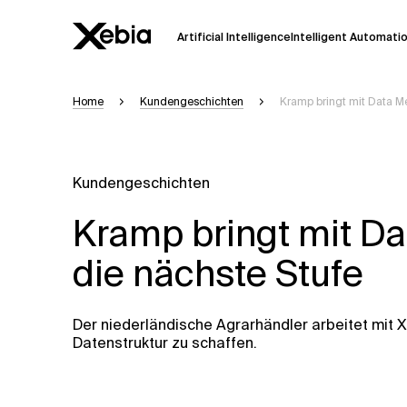
Artificial Intelligence
Intelligent Automati
Home
Kundengeschichten
Kramp bringt mit Data M
Ai
Übersicht
Diese KI-Suchassistenz befindet sich 
weiterentwickelt. Die Antworten, die a
Kundengeschichten
Sekunden dauern. Wir streben nach Gen
auftreten.
Kramp bringt mit D
Bitte überprüfen Sie wichtige Informat
kontaktieren Sie uns
direkt.
die nächste Stufe
Antwort
Der niederländische Agrarhändler arbeitet mit 
Datenstruktur zu schaffen.