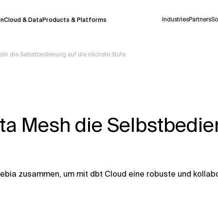
Industries
Partners
So
on
Cloud & Data
Products & Platforms
esh die Selbstbedienung auf die nächste Stufe
derzeit in einem Pilotprogramm und wird noch
uf Deutsch generiert werden, können einige
auigkeit, aber gelegentlich können Fehler
ata Mesh die Selbstbedie
ionen, bevor Sie Entscheidungen treffen oder
Kontextdateien
Xebia zusammen, um mit dbt Cloud eine robuste und kollab