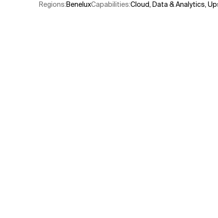
Regions
:
Benelux
Capabilities
:
Cloud
,
Data & Analytics
,
Ups
Verwandte Themen