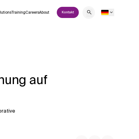
lutions
Training
Careers
About
Kontakt
nung auf
orative