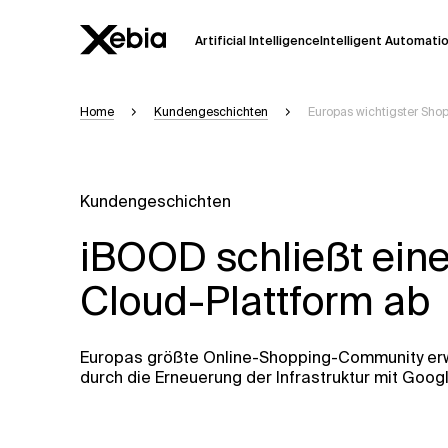
Artificial Intelligence
Intelligent Automati
Home
Kundengeschichten
Europas wichtigster Shop
Ai
Übersicht
Diese KI-Suchassistenz befindet sich 
weiterentwickelt. Die Antworten, die a
Kundengeschichten
Sekunden dauern. Wir streben nach Gen
auftreten.
iBOOD schließt eine
Bitte überprüfen Sie wichtige Informat
kontaktieren Sie uns
direkt.
Cloud-Plattform ab
Antwort
Europas größte Online-Shopping-Community erw
durch die Erneuerung der Infrastruktur mit Goog