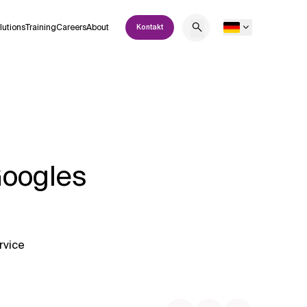
lutions
Training
Careers
About
Kontakt
Googles
rvice