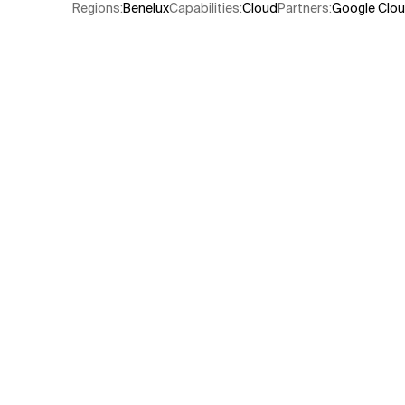
Regions
:
Benelux
Capabilities
:
Cloud
Partners
:
Google Clo
Verwandte Themen