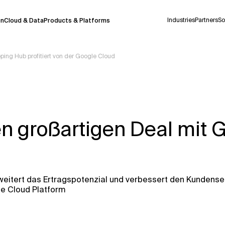
Industries
Partners
So
on
Cloud & Data
Products & Platforms
ping Hub profitiert von der Google Cloud
derzeit in einem Pilotprogramm und wird noch
uf Deutsch generiert werden, können einige
auigkeit, aber gelegentlich können Fehler
n großartigen Deal mit 
ionen, bevor Sie Entscheidungen treffen oder
Kontextdateien
eitert das Ertragspotenzial und verbessert den Kundense
le Cloud Platform