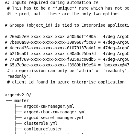
## Inputs required during automation ##

 # This has to be a **unique** name which has not been
 #i.e prod, uat - these are the only two options

# Groups (object_id) is tied to Enterprise application
# 26ed52e9-xxxx-xxxx-xxxx-a4056dff490a = 47deg-ArgoCD-
# 7be98a90-xxxx-xxxx-xxxx-30a9687f5c88 = 47deg-ArgoCD-
# 4ceca436-xxxx-xxxx-xxxx-6f079137a4d1 = 47deg-ArgoCD-
# b216ca0f-xxxx-xxxx-xxxx-c90a0c25ba7d = 47deg-ArgoCD-
# 772af769-xxxx-xxxx-xxxx-f025e3c00db5 = 47deg-ArgoCD-
# 65a7e9ae-xxxx-xxxx-xxxx-f3989bfb9e94 = fpxxxxxx@47de
 # rolepermission can only be 'admin' or 'readonly'. I
'readonly'.

argocdv2.0/

├── master

│   ├── argocd-cm-manager.yml

│   ├── argocd-rbac-cm-manager.yml

│   ├── argocd-secret-manager.yml

│   ├── clusterole.yml

│   ├── configurecluster
