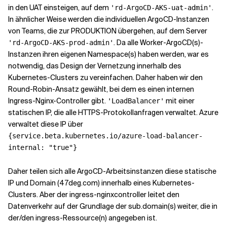
in den UAT einsteigen, auf dem
.
'rd-ArgoCD-AKS-uat-admin'
In ähnlicher Weise werden die individuellen ArgoCD-Instanzen
von Teams, die zur PRODUKTION übergehen, auf dem Server
. Da alle Worker-ArgoCD(s)-
'rd-ArgoCD-AKS-prod-admin'
Instanzen ihren eigenen Namespace(s) haben werden, war es
notwendig, das Design der Vernetzung innerhalb des
Kubernetes-Clusters zu vereinfachen. Daher haben wir den
Round-Robin-Ansatz gewählt, bei dem es einen internen
Ingress-Nginx-Controller gibt.
mit einer
'LoadBalancer'
statischen IP, die alle HTTPS-Protokollanfragen verwaltet. Azure
verwaltet diese IP über
{service.beta.kubernetes.io/azure-load-balancer-
internal: "true"}
Daher teilen sich alle ArgoCD-Arbeitsinstanzen diese statische
IP und Domain (47deg.com) innerhalb eines Kubernetes-
Clusters. Aber der ingress-nginxcontroller leitet den
Datenverkehr auf der Grundlage der sub.domain(s) weiter, die in
der/den ingress-Ressource(n) angegeben ist.