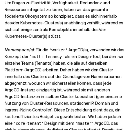
Um Fragen zu Elastizität, Verfügbarkeit, Redundanz und
Ressourcenintegrität zu lösen, haben wir das gesamte
föderierte Ökosystem so konzipiert, dass es sich innerhalb
des/der Kubernetes-Cluster(s) unabhängig verhält, während es
sich auf einige zentrale Kernobjekte innerhalb des/der
Kubernetes-Cluster(s) stützt.
Namespace(s)
: Für die
ArgoCD(s), verwenden wir das
'worker'
Konzept der
als ein Design-Tool, bei dem wir
'multi-tenancy'
einzelne Teams (Tenants) haben, die alle auf derselben
Plattform (ArgoCD) arbeiten. Daher haben wir den Cluster
innerhalb des Clusters auf der Grundlage von Namensräumen
abgegrenzt, wodurch wir sicherstellen können, dass jede
ArgoCD-Instanz einzigartig ist, während sie mit anderen
ArgoCD-Instanzen im selben Cluster koexistiert (gemeinsame
Nutzung von Cluster-Ressourcen, statischer IP, Domain und
Ingress-Nginx-Controller). Diese Entscheidung dient dazu, ein
kosteneffizientes Budget zu gewährleisten. Wir haben jedoch
eine
Design mit dem
ArgoCD, das
'core-tenant'
'master'
sich in einem eigenen, dedizierten Cluster befindet. Damit wird