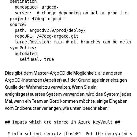
  destination:

    namespace: argocd-

    server:  # change depending on uat or prod i.e. ht
  project: 47deg-argocd--

  source:

    path: argocdv2.0/prod/deploy/

    repoURL: /47deg-argocd.git

    targetRevision: main # git branches can be determi
  syncPolicy:

    automated:

Dies gibt dem Master-ArgoCD die Möglichkeit, alle anderen
ArgoCD-Instanzen (Arbeiter) auf der Grundlage einer einzigen
Quelle der Wahrheit zu verwalten. Wenn Sie ein
ereignisgesteuertes System verwenden, wird das System jedes
Mal, wenn ein Team an Bord kommen möchte, einige Eingaben
vom Endbenutzer verlangen, wie unten beschrieben:
## Inputs which are stored in Azure KeyVault ##

 # echo <client_secret> |base64. Put the decrypted sec