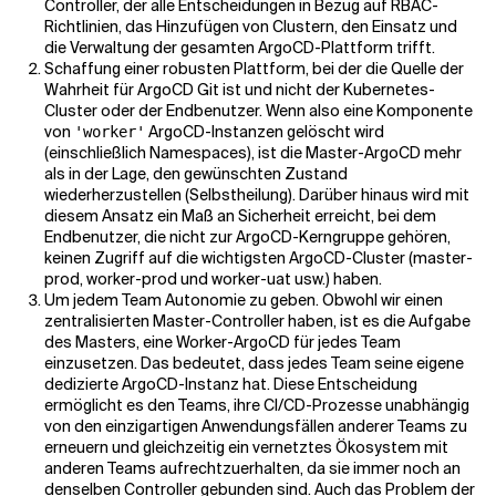
Controller, der alle Entscheidungen in Bezug auf RBAC-
Richtlinien, das Hinzufügen von Clustern, den Einsatz und
die Verwaltung der gesamten ArgoCD-Plattform trifft.
Schaffung einer robusten Plattform, bei der die Quelle der
Wahrheit für ArgoCD Git ist und nicht der Kubernetes-
Cluster oder der Endbenutzer. Wenn also eine Komponente
von
ArgoCD-Instanzen gelöscht wird
'worker'
(einschließlich Namespaces), ist die Master-ArgoCD mehr
als in der Lage, den gewünschten Zustand
wiederherzustellen (Selbstheilung). Darüber hinaus wird mit
diesem Ansatz ein Maß an Sicherheit erreicht, bei dem
Endbenutzer, die nicht zur ArgoCD-Kerngruppe gehören,
keinen Zugriff auf die wichtigsten ArgoCD-Cluster (master-
prod, worker-prod und worker-uat usw.) haben.
Um jedem Team Autonomie zu geben. Obwohl wir einen
zentralisierten Master-Controller haben, ist es die Aufgabe
des Masters, eine Worker-ArgoCD für jedes Team
einzusetzen. Das bedeutet, dass jedes Team seine eigene
dedizierte ArgoCD-Instanz hat. Diese Entscheidung
ermöglicht es den Teams, ihre CI/CD-Prozesse unabhängig
von den einzigartigen Anwendungsfällen anderer Teams zu
erneuern und gleichzeitig ein vernetztes Ökosystem mit
anderen Teams aufrechtzuerhalten, da sie immer noch an
denselben Controller gebunden sind. Auch das Problem der