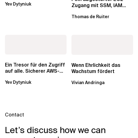
Yev Dytyniuk
über die RDS...
Zugang mit SSM, IAM
Identity Center und Tags
Thomas de Ruiter
Ein Tresor für den Zugriff
Wenn Ehrlichkeit das
auf alle. Sicherer AWS-
Wachstum fördert
Zugang mit mehreren
Yev Dytyniuk
Vivian Andringa
Konten
Contact
Let’s discuss how we can