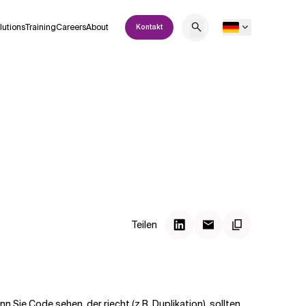
lutions
Training
Careers
About
Kontakt
Teilen
n Sie Code sehen, der riecht (z.B. Duplikation), sollten