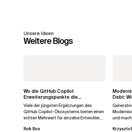
Unsere Ideen
Weitere Blogs
Wo die GitHub Copilot
Modernis
Erweiterungspunkte die
Debt: Wi
Governance brechen
Unterne
Viele der jüngsten Ergänzungen des
Generative
GitHub Copilot-Ökosystems bieten einen
Modernis
echten Mehrwert für einzelne Entwickler,
und macht
erweitern aber auch die...
kostengün
Rob Bos
Krzysztof
Automatis