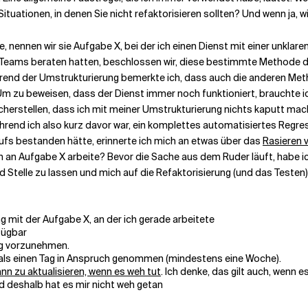
 Situationen, in denen Sie nicht refaktorisieren sollten? Und wenn ja, 
 nennen wir sie Aufgabe X, bei der ich einen Dienst mit einer unklare
ams beraten hatten, beschlossen wir, diese bestimmte Methode des D
hrend der Umstrukturierung bemerkte ich, dass auch die anderen Me
 Um zu beweisen, dass der Dienst immer noch funktioniert, brauchte i
cherstellen, dass ich mit meiner Umstrukturierung nichts kaputt mac
rend ich also kurz davor war, ein komplettes automatisiertes Regre
fs bestanden hätte, erinnerte ich mich an etwas über das
Rasieren 
ich an Aufgabe X arbeite? Bevor die Sache aus dem Ruder läuft, habe
und Stelle zu lassen und mich auf die Refaktorisierung (und das Test
mit der Aufgabe X, an der ich gerade arbeitete
fügbar
ng vorzunehmen.
r als einen Tag in Anspruch genommen (mindestens eine Woche).
nn zu aktualisieren, wenn es weh tut
. Ich denke, das gilt auch, wenn
 deshalb hat es mir nicht weh getan