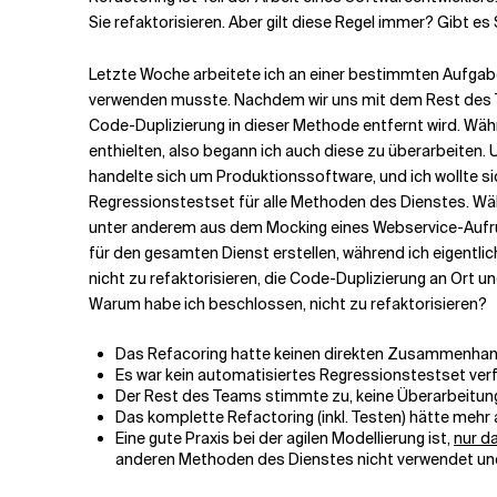
Sie refaktorisieren. Aber gilt diese Regel immer? Gibt es
Verwandte Themen
Letzte Woche arbeitete ich an einer bestimmten Aufgabe,
verwenden musste. Nachdem wir uns mit dem Rest des Te
Code-Duplizierung in dieser Methode entfernt wird. Wä
enthielten, also begann ich auch diese zu überarbeiten.
handelte sich um Produktionssoftware, und ich wollte si
Regressionstestset für alle Methoden des Dienstes. Wäh
unter anderem aus dem Mocking eines Webservice-Aufru
für den gesamten Dienst erstellen, während ich eigentl
nicht zu refaktorisieren, die Code-Duplizierung an Ort 
Warum habe ich beschlossen, nicht zu refaktorisieren?
Das Refacoring hatte keinen direkten Zusammenhang 
Es war kein automatisiertes Regressionstestset ver
Der Rest des Teams stimmte zu, keine Überarbeitu
Das komplette Refactoring (inkl. Testen) hätte meh
Eine gute Praxis bei der agilen Modellierung ist,
nur da
anderen Methoden des Dienstes nicht verwendet und