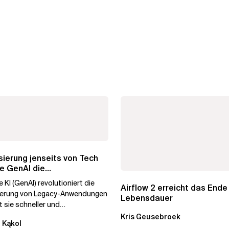
ierung jenseits von Tech
e GenAI die
hmenstransformation...
 KI (GenAI) revolutioniert die
Airflow 2 erreicht das Ende
ierung von Legacy-Anwendungen
Lebensdauer
 sie schneller und
stiger. Durch die
Kris Geusebroek
 Kąkol
ierung...