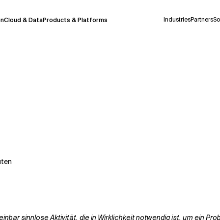
Industries
Partners
So
on
Cloud & Data
Products & Platforms
derzeit in einem Pilotprogramm und wird noch
uf Deutsch generiert werden, können einige
auigkeit, aber gelegentlich können Fehler
ionen, bevor Sie Entscheidungen treffen oder
uten
Kontextdateien
einbar sinnlose Aktivität, die in Wirklichkeit notwendig ist, um ein P