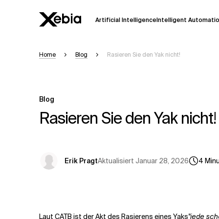
Artificial Intelligence
Intelligent Automati
Home
Blog
Rasieren Sie den Yak nicht!
Ai
Übersicht
Diese KI-Suchassistenz befindet sich 
weiterentwickelt. Die Antworten, die a
Blog
Sekunden dauern. Wir streben nach Gen
auftreten.
Rasieren Sie den Yak nicht!
Bitte überprüfen Sie wichtige Informat
kontaktieren Sie uns
direkt.
Aktualisiert
Januar 28, 2026
Erik Pragt
4
Min
Antwort
Laut
CATB
ist der Akt des Rasierens eines Yaks
"jede sch