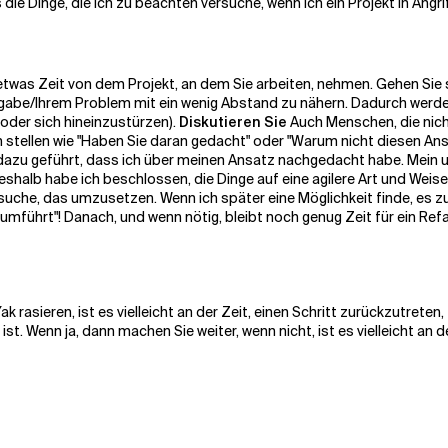
ie Dinge, die ich zu beachten versuche, wenn ich ein Projekt in Angr
etwas Zeit von dem Projekt, an dem Sie arbeiten, nehmen. Gehen Sie spa
gabe/Ihrem Problem mit ein wenig Abstand zu nähern. Dadurch werden di
 oder sich hineinzustürzen).
Diskutieren Sie
Auch Menschen, die nicht 
en stellen wie "Haben Sie daran gedacht" oder "Warum nicht diesen A
 das dazu geführt, dass ich über meinen Ansatz nachgedacht habe. Mei
eshalb habe ich beschlossen, die Dinge auf eine agilere Art und Weis
ersuche, das umzusetzen. Wenn ich später eine Möglichkeit finde, es zu
umführt"! Danach, und wenn nötig, bleibt noch genug Zeit für ein Refa
ak rasieren, ist es vielleicht an der Zeit, einen Schritt zurückzutre
st. Wenn ja, dann machen Sie weiter, wenn nicht, ist es vielleicht an