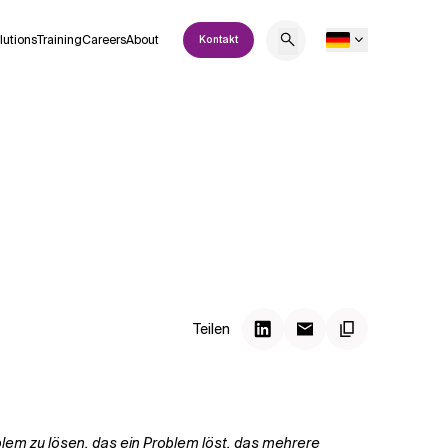
lutions
Training
Careers
About
Kontakt
Teilen
roblem zu lösen, das ein Problem löst, das mehrere