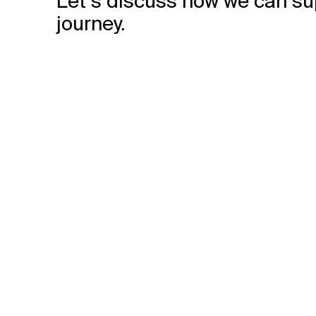
Let’s discuss how we can su
journey.