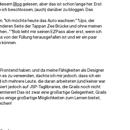
 diesem
Blog
gelesen, aber das ist schon lange her. Erst
be ich beschlossen, (auch) darüber zu bloggen.
Das
sen. "Ich möchte heute das Auto wachsen." "Ups, der
 anderen Seite der Tappan Zee Brücke und ohne meinen
n..." "Bob leiht mir seinen EZPass aber erst, wenn ich
von der Füllung herausgefallen ist und wir ein paar
n können.
es Frontend haben, und da meine Fähigkeiten als Designer
 es zu verwenden, dachte ich mir jedoch, dass ich ein
 ich mehrere Leute, die daran arbeiteten (und keiner war
ert jedoch auf JSP-Taglibraries, die Grails noch nicht
ntieren! Das ist zwar eine großartige Gelegenheit, Grails
o einige großartige Möglichkeiten zum Lernen bietet,
eichen!