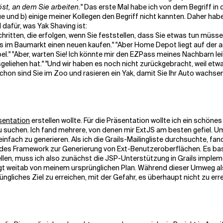
st, an dem Sie arbeiten.
" Das erste Mal habe ich von dem Begriff in
tue und b) einige meiner Kollegen den Begriff nicht kannten. Daher ha
 dafür, was Yak Shaving ist:
Schritten, die erfolgen, wenn Sie feststellen, dass Sie etwas tun müs
s im Baumarkt einen neuen kaufen." "Aber Home Depot liegt auf der
l." "Aber, warten Sie! Ich könnte mir den EZPass meines Nachbarn leihe
iehen hat." "Und wir haben es noch nicht zurückgebracht, weil etwas 
chon sind Sie im Zoo und rasieren ein Yak, damit Sie Ihr Auto wachse
sentation
erstellen wollte. Für die Präsentation wollte ich ein schön
 zu suchen. Ich fand mehrere, von denen mir
ExtJS
am besten gefiel. Um
fach zu generieren. Als ich die Grails-Mailingliste durchsuchte, fand
rendes Framework zur Generierung von Ext-Benutzeroberflächen. Es basi
llen, muss ich also zunächst die JSP-Unterstützung in Grails impleme
gt weitab von meinem ursprünglichen Plan. Während dieser Umweg als
rüngliches Ziel zu erreichen, mit der Gefahr, es überhaupt nicht zu err