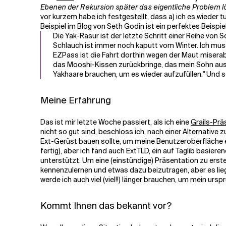
Ebenen der Rekursion später das eigentliche Problem lö
vor kurzem habe ich festgestellt, dass a) ich es wieder 
Verwandte Themen
Beispiel im Blog von Seth Godin ist ein perfektes Beispiel
Die Yak-Rasur ist der letzte Schritt einer Reihe von 
Schlauch ist immer noch kaputt vom Winter. Ich mus
EZPass ist die Fahrt dorthin wegen der Maut miserabe
das Mooshi-Kissen zurückbringe, das mein Sohn ausgel
Yakhaare brauchen, um es wieder aufzufüllen." Und s
Meine Erfahrung
Das ist mir letzte Woche passiert, als ich eine
Grails-Prä
nicht so gut sind, beschloss ich, nach einer Alternative
Ext-Gerüst bauen sollte, um meine Benutzeroberfläche ein
fertig), aber ich fand auch ExtTLD, ein auf Taglib basie
unterstützt. Um eine (einstündige) Präsentation zu erste
kennenzulernen und etwas dazu beizutragen, aber es lie
werde ich auch viel (viel!!) länger brauchen, um mein ursp
Kommt Ihnen das bekannt vor?