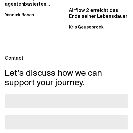
agentenbasierten
Workflows: Ein Wandel im
Airflow 2 erreicht das
Yannick Bosch
Analytics...
Ende seiner Lebensdauer
Kris Geusebroek
Contact
Let’s discuss how we can
support your journey.