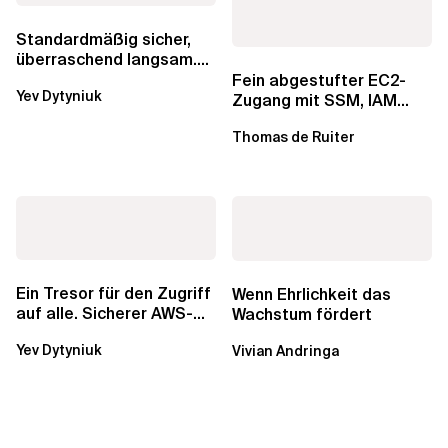
Standardmäßig sicher,
überraschend langsam.
Was AWS vergessen hat,
Fein abgestufter EC2-
Yev Dytyniuk
über die RDS...
Zugang mit SSM, IAM
Identity Center und Tags
Thomas de Ruiter
Ein Tresor für den Zugriff
Wenn Ehrlichkeit das
auf alle. Sicherer AWS-
Wachstum fördert
Zugang mit mehreren
Yev Dytyniuk
Vivian Andringa
Konten