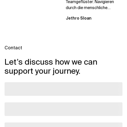
Teamgeflüster: Navigieren
durch die menschliche
Dynamik, auf die Sie niemand
Jethro Sloan
vorbereitet hat „Wir...
Contact
Let’s discuss how we can
support your journey.