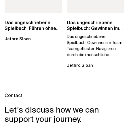
Das ungeschriebene
Das ungeschriebene
Spielbuch: Führen ohne
Spielbuch: Gewinnen im
Titel
Team
Das ungeschriebene
Jethro Sloan
Spielbuch: Gewinnen im Team
Teamgeflüster: Navigieren
durch die menschliche
Dynamik, auf die Sie niemand
Jethro Sloan
vorbereitet hat „Wir...
Contact
Let’s discuss how we can
support your journey.