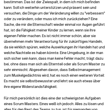
bestimmen. Das ist der Zwiespalt, in dem ich mich befinden
kann: Soll ich weiterhin unterstützen und präsent sein und
versuchen, die Dinge um der Veränderung willen zu "verbessern"
oder zu verändern, oder muss ich mich zurückziehen? Eine
Sache, die mir die Elternschaft wieder einmal vor Augen geführt
hat, ist die Fähigkeit meiner Kinder zu lernen, wenn sie ihre
eigenen Fehler machen. Es ist nicht immer schön, aber sie
übernehmen mehr Verantwortung für ihr zukünftiges Handeln,
da sie wirklich spüren, welche Auswirkungen ihr Handeln hat und
welche Nachteile es haben könnte. Eine Umgebung, in der man
sich sicher sein kann, dass man keine Fehler macht, trägt dazu
bei, ohne dass man sich als Elternteil oder als
Scrum Master
zu
sehr einmischt. Abgesehen davon, dass Selbstmanagement
zum Muskelgedächtnis wird, hat es noch einen weiteren Vorteil:
Es macht sie selbstbewusster und lehrt sie auch etwas über
ihre eigene Widerstandsfähigkeit.
Für mich persönlich ist dies eine der schwierigsten Aufgaben
eines Scrum Masters. Eines weiß ich jedoch: Alles zu lösen und
alles für den Rest des Teams zu tun, ist für niemanden von