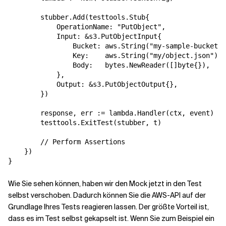
        stubber.Add(testtools.Stub{

            OperationName: "PutObject",

            Input: &s3.PutObjectInput{

                Bucket: aws.String("my-sample-bucket")
                Key:    aws.String("my/object.json"),

                Body:   bytes.NewReader([]byte{}),

            },

            Output: &s3.PutObjectOutput{},

        })

        response, err := lambda.Handler(ctx, event)

        testtools.ExitTest(stubber, t)

        // Perform Assertions

    })

Wie Sie sehen können, haben wir den Mock jetzt in den Test
selbst verschoben. Dadurch können Sie die AWS-API auf der
Grundlage Ihres Tests reagieren lassen. Der größte Vorteil ist,
dass es im Test selbst gekapselt ist. Wenn Sie zum Beispiel ein