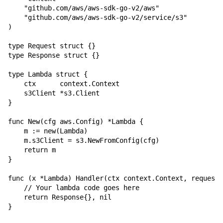
    "github.com/aws/aws-sdk-go-v2/aws"

    "github.com/aws/aws-sdk-go-v2/service/s3"

)

type Request struct {}

type Response struct {}

type Lambda struct {

    ctx      context.Context

    s3Client *s3.Client

}

func New(cfg aws.Config) *Lambda {

    m := new(Lambda)

    m.s3Client = s3.NewFromConfig(cfg)

    return m

}

func (x *Lambda) Handler(ctx context.Context, request 
    // Your lambda code goes here

    return Response{}, nil
