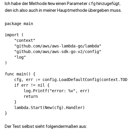
Ich habe der Methode
einen Parameter
hinzugefügt,
New
cfg
den ich also auch in meiner Hauptmethode übergeben muss.
package main

import (

    "context"

    "github.com/aws/aws-lambda-go/lambda"

    "github.com/aws/aws-sdk-go-v2/config"

    "log"

)

func main() {

    cfg, err := config.LoadDefaultConfig(context.TODO(
    if err != nil {

        log.Printf("error: %v", err)

        return

    }

    lambda.Start(New(cfg).Handler)

Der Test selbst sieht folgendermaßen aus: