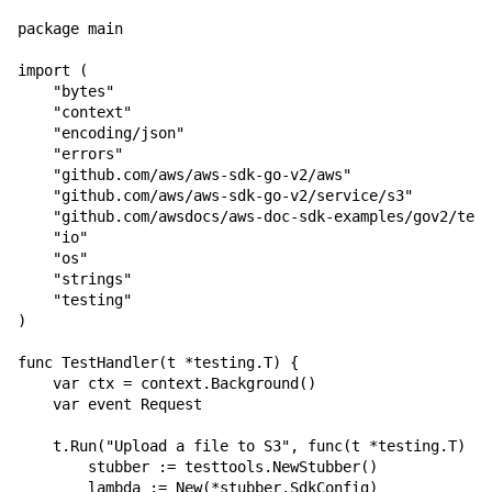
package main

import (

    "bytes"

    "context"

    "encoding/json"

    "errors"

    "github.com/aws/aws-sdk-go-v2/aws"

    "github.com/aws/aws-sdk-go-v2/service/s3"

    "github.com/awsdocs/aws-doc-sdk-examples/gov2/test
    "io"

    "os"

    "strings"

    "testing"

)

func TestHandler(t *testing.T) {

    var ctx = context.Background()

    var event Request

    t.Run("Upload a file to S3", func(t *testing.T) {

        stubber := testtools.NewStubber()

        lambda := New(*stubber.SdkConfig)
