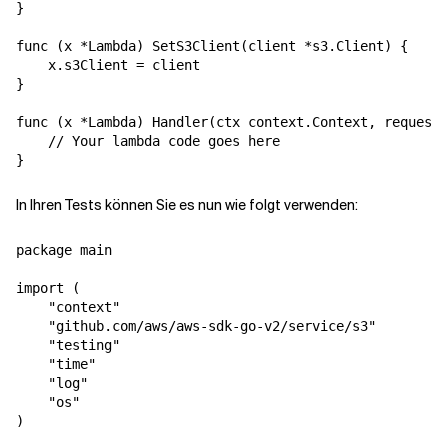
}

func (x *Lambda) SetS3Client(client *s3.Client) {

    x.s3Client = client

}

func (x *Lambda) Handler(ctx context.Context, request 
    // Your lambda code goes here

In Ihren Tests können Sie es nun wie folgt verwenden:
package main

import (

    "context"

    "github.com/aws/aws-sdk-go-v2/service/s3"

    "testing"

    "time"

    "log"

    "os"

)
