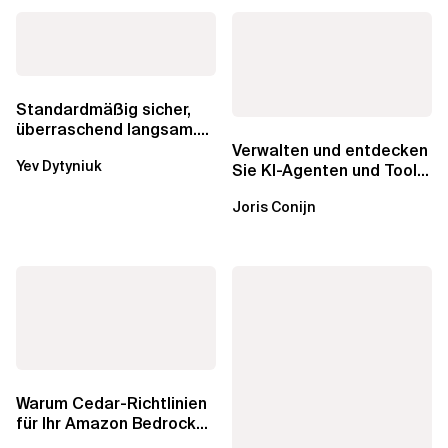
Standardmäßig sicher,
überraschend langsam.
Was AWS vergessen hat,
Verwalten und entdecken
Yev Dytyniuk
über die RDS...
Sie KI-Agenten und Tools
mit Amazon Bedrock
Joris Conijn
AgentCore...
Warum Cedar-Richtlinien
für Ihr Amazon Bedrock
AgentCore Gateway