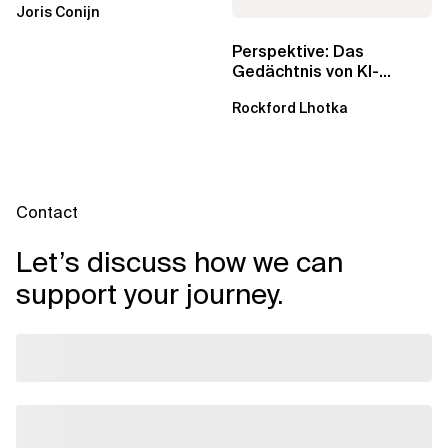
Joris Conijn
wichtig sind
Perspektive: Das
Gedächtnis von KI-
Agenten – Einblicke aus
Rockford Lhotka
dem...
Contact
Let’s discuss how we can
support your journey.