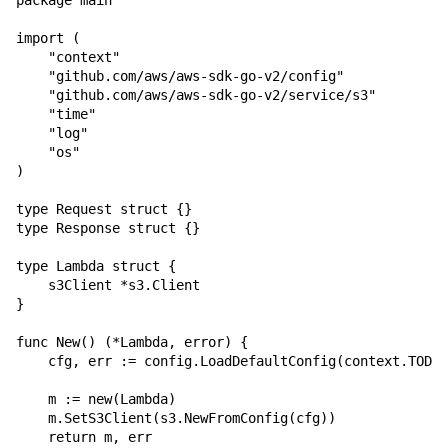
package main

import (

Verwandte Themen
    "context"

    "github.com/aws/aws-sdk-go-v2/config"

    "github.com/aws/aws-sdk-go-v2/service/s3"

    "time"

    "log"

    "os"

)

type Request struct {}

type Response struct {}

type Lambda struct {

    s3Client *s3.Client

}

func New() (*Lambda, error) {

    cfg, err := config.LoadDefaultConfig(context.TODO(
    m := new(Lambda)

    m.SetS3Client(s3.NewFromConfig(cfg))

    return m, err
