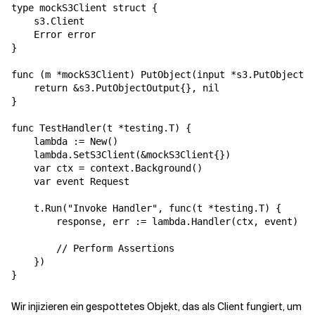
type mockS3Client struct {

    s3.Client

    Error error

}

func (m *mockS3Client) PutObject(input *s3.PutObjectIn
    return &s3.PutObjectOutput{}, nil

}

func TestHandler(t *testing.T) {

    lambda := New()

    lambda.SetS3Client(&mockS3Client{})

    var ctx = context.Background()

    var event Request

    t.Run("Invoke Handler", func(t *testing.T) {

        response, err := lambda.Handler(ctx, event)

        // Perform Assertions

    })

Wir injizieren ein gespottetes Objekt, das als Client fungiert, um