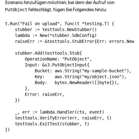
Szenario hinzufügen möchten, bei dem der Aufruf von
fehlschlägt, fügen Sie Folgendes hinzu:
PutObject
t.Run("Fail on upload", func(t *testing.T) {

    stubber := testtools.NewStubber()

    lambda := New(*stubber.SdkConfig)

    raiseErr := &testtools.StubError{Err: errors.New("
    stubber.Add(testtools.Stub{

        OperationName: "PutObject",

        Input: &s3.PutObjectInput{

            Bucket: aws.String("my-sample-bucket"),

            Key:    aws.String("my/object.json"),

            Body:   bytes.NewReader([]byte{}),

        },

        Error: raiseErr,

    })

    _, err := lambda.Handler(ctx, event)

    testtools.VerifyError(err, raiseErr, t)

    testtools.ExitTest(stubber, t)
