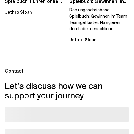
Spielbuch: Führen ohne
Spielbuch: Gewinnen im
Titel
Team
Das ungeschriebene
Jethro Sloan
Spielbuch: Gewinnen im Team
Teamgeflüster: Navigieren
durch die menschliche
Dynamik, auf die Sie niemand
Jethro Sloan
vorbereitet hat „Wir...
Contact
Let’s discuss how we can
support your journey.