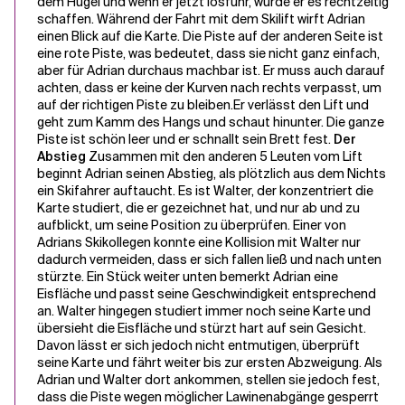
dem Hügel und wenn er jetzt losfuhr, würde er es rechtzeitig
schaffen. Während der Fahrt mit dem Skilift wirft Adrian
einen Blick auf die Karte. Die Piste auf der anderen Seite ist
eine rote Piste, was bedeutet, dass sie nicht ganz einfach,
aber für Adrian durchaus machbar ist. Er muss auch darauf
achten, dass er keine der Kurven nach rechts verpasst, um
auf der richtigen Piste zu bleiben.
Er verlässt den Lift und
geht zum Kamm des Hangs und schaut hinunter. Die ganze
Piste ist schön leer und er schnallt sein Brett fest.
Der
Abstieg
Zusammen mit den anderen 5 Leuten vom Lift
beginnt Adrian seinen Abstieg, als plötzlich aus dem Nichts
ein Skifahrer auftaucht. Es ist Walter, der konzentriert die
Karte studiert, die er gezeichnet hat, und nur ab und zu
aufblickt, um seine Position zu überprüfen. Einer von
Adrians Skikollegen konnte eine Kollision mit Walter nur
dadurch vermeiden, dass er sich fallen ließ und nach unten
stürzte. Ein Stück weiter unten bemerkt Adrian eine
Eisfläche und passt seine Geschwindigkeit entsprechend
an. Walter hingegen studiert immer noch seine Karte und
übersieht die Eisfläche und stürzt hart auf sein Gesicht.
Davon lässt er sich jedoch nicht entmutigen, überprüft
seine Karte und fährt weiter bis zur ersten Abzweigung. Als
Adrian und Walter dort ankommen, stellen sie jedoch fest,
dass die Piste wegen möglicher Lawinenabgänge gesperrt