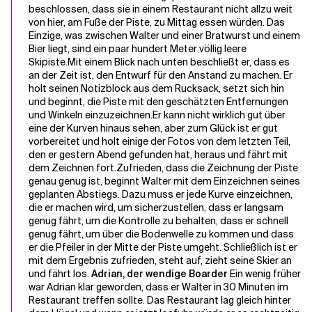
beschlossen, dass sie in einem Restaurant nicht allzu weit
von hier, am Fuße der Piste, zu Mittag essen würden. Das
Einzige, was zwischen Walter und einer Bratwurst und einem
Verwandte Themen
Bier liegt, sind ein paar hundert Meter völlig leere
Skipiste.
Mit einem Blick nach unten beschließt er, dass es
an der Zeit ist, den Entwurf für den Anstand zu machen. Er
holt seinen Notizblock aus dem Rucksack, setzt sich hin
und beginnt, die Piste mit den geschätzten Entfernungen
und Winkeln einzuzeichnen.
Er kann nicht wirklich gut über
eine der Kurven hinaus sehen, aber zum Glück ist er gut
vorbereitet und holt einige der Fotos von dem letzten Teil,
den er gestern Abend gefunden hat, heraus und fährt mit
dem Zeichnen fort.
Zufrieden, dass die Zeichnung der Piste
genau genug ist, beginnt Walter mit dem Einzeichnen seines
geplanten Abstiegs. Dazu muss er jede Kurve einzeichnen,
die er machen wird, um sicherzustellen, dass er langsam
genug fährt, um die Kontrolle zu behalten, dass er schnell
genug fährt, um über die Bodenwelle zu kommen und dass
er die Pfeiler in der Mitte der Piste umgeht. Schließlich ist er
mit dem Ergebnis zufrieden, steht auf, zieht seine Skier an
und fährt los.
Adrian, der wendige Boarder
Ein wenig früher
war Adrian klar geworden, dass er Walter in 30 Minuten im
Restaurant treffen sollte. Das Restaurant lag gleich hinter