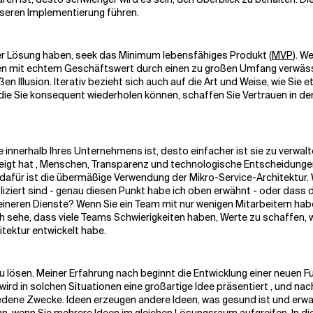
sseren Implementierung führen.
er Lösung haben, s
eek
das
Minimum
lebensfähiges Produkt
(
MVP
).
Wen
deen mit echtem Geschäftswert durch einen zu großen Umfang verwässe
 Illusion. Iterativ bezieht sich auch auf die Art und Weise, wie Sie
 die Sie konsequent wiederholen können, schaffen Sie Vertrauen in de
ie innerhalb Ihres Unternehmens ist, desto einfacher ist sie zu verwa
eigt hat
,
Menschen, Transparenz und technologische Entscheidungen
el dafür ist die übermäßige Verwendung der Mikro-Service-Architektur.
ziert sind - genau diesen Punkt habe ich oben erwähnt - oder dass di
leineren Dienste? Wenn Sie ein Team mit nur wenigen Mitarbeitern habe
ch sehe, dass viele Teams Schwierigkeiten haben, Werte zu schaffen, w
itektur entwickelt habe.
ösen. Meiner Erfahrung nach beginnt die Entwicklung einer neuen Fu
 wird in solchen Situationen eine großartige Idee präsentiert
,
und nach
dene Zwecke. Ideen erzeugen andere Ideen, was gesund ist und erwart