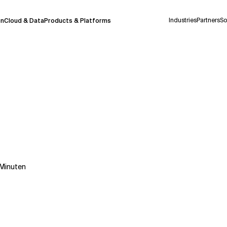
Industries
Partners
So
on
Cloud & Data
Products & Platforms
derzeit in einem Pilotprogramm und wird noch
uf Deutsch generiert werden, können einige
auigkeit, aber gelegentlich können Fehler
ionen, bevor Sie Entscheidungen treffen oder
Minuten
Kontextdateien