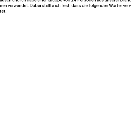
tausch
und
Ich habe einer Gruppe von 24 Personen aus unserer Branch
ren verwendet. Dabei stellte ich fest, dass die folgenden Wörter ve
et.