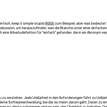
infach, keep it simple stupid
(
KISS
)
zum Beispiel, aber was bedeutet
iskussion, um herauszufinden, was die Branche unter einer einfache
eine Arbeitsdefinition für "einfach" gefunden, die in ein Akronym ver
zu
zu verstehen
. Jede Unklarheit in den Anforderungen führt zu Unkla
oderne Softwareentwicklung, bei der es meist darum geht, Daten zu e
ren ist, desto schwieriger wird es sein, den Überblick zu behalten. D