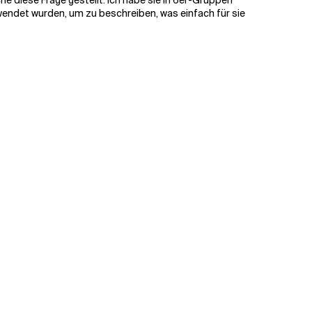
e diese Frage gestellt. Ich habe sie in 6er-Gruppen
rwendet wurden, um zu beschreiben, was einfach für sie