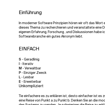
Verwandte Themen
Einführung
In moderner Software
Prinzipien
hören wir oft das Wort e
dieses Thema zu recherchieren und
veranstaltete
eine D
eigenen Erfahrung, Forschung
,
und Diskussionen habe ich 
Softwarebranche ein gutes Akronym liebt.
EINFACH
S
- Geradlinig
I
- Iterativ
M
- Verwaltbar
P
- Einziger Zweck
L
- Lesbar
E
- Erweiterbar
Unkompliziert
T
ie
einfachere
es zu erklären ist
,
desto
einfacher
ist es 
eine Reise von Punkt a zu Punkt b. Denken Sie an die m
des Systems zu senden. Je schwieriger die Reise zu erklä