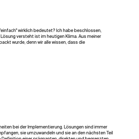
"
einfach"
wirklich bedeutet?
Ich habe beschlossen,
n Lösung versteht
ist
im heutigen Klima. Aus meiner
packt wurde, denn wir alle wissen, dass die
rheiten bei der Implementierung. Lösungen sind immer
mpfangen, sie umzuwandeln und sie an den nächsten Teil
ie Definition einer prägnanten, direkten und begrenzten