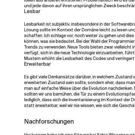
Ideen aus anderen entstehen. Problematisch wird es dann
und jede davon auf ihren ursprünglichen Zweck beschränk
Lesbar
Lesbarkeit ist subjektiv
,
insbesondere in der Softwarebra
Lösung sollte im Kontext der Domäne leicht zu lesen un
schaffen. Ich schlage vor, noch weiter zu gehen und di
können, was sie bedeutet. Bei der Wahl der Programmiers
Trends zu verwenden. Neue Tools bieten zwar vielleicht
i
verfügt, sich in die neue Technologie einzuarbeiten
,
führt
Mustern erhöht die Lesbarkeit des Codes und verringert s
Erweiterbar
Es gibt viele Denkansätze darüber, in welchem Zustand wi
erweiterten Zustand sein sollte, sondern eher, dass man 
man auf einfache Weise über die Evolution nachdenken. Ni
sollten wir uns bemühen, die Tür zu einem Evolutionspfa
lediglich, dass sich die Inventarisierung im Kontext der
statt erweiterbar, weil wir nie wissen, wie sich die Gesc
Nachforschungen