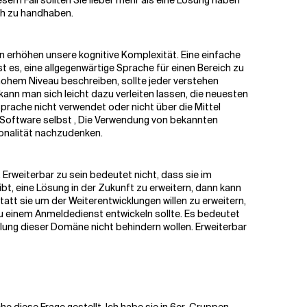
em Fall sollten Sie lieber mehr als eine Lösung haben
ch zu handhaben.
erhöhen unsere kognitive Komplexität. Eine einfache
st es, eine allgegenwärtige Sprache für einen Bereich zu
hohem Niveau beschreiben, sollte jeder verstehen
ann man sich leicht dazu verleiten lassen, die neuesten
ache nicht verwendet oder nicht über die Mittel
r Software selbst
,
Die Verwendung von bekannten
ionalität nachzudenken.
 Erweiterbar zu sein bedeutet nicht, dass sie im
ibt, eine Lösung in der Zukunft zu erweitern, dann kann
att sie um der Weiterentwicklungen willen zu erweitern,
 zu einem Anmeldedienst entwickeln sollte. Es bedeutet
cklung dieser Domäne nicht behindern wollen. Erweiterbar