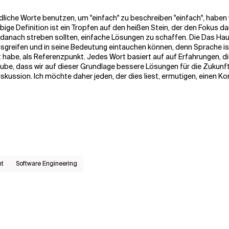
iedliche Worte benutzen, um "einfach" zu beschreiben
"einfach",
haben w
bige Definition ist ein Tropfen auf den heißen Stein, der den Fokus dar
le danach streben sollten, einfache Lösungen zu schaffen.
Die
Das Hau
sgreifen und in seine Bedeutung eintauchen können, denn Sprache ist 
t habe, als Referenzpunkt. Jedes Wort basiert auf
auf Erfahrungen, d
aube, dass wir auf dieser Grundlage bessere Lösungen für die Zukunf
skussion. Ich möchte daher jeden, der dies liest, ermutigen, einen K
nt
Software Engineering