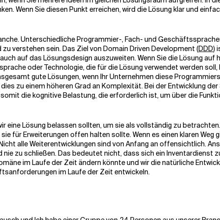
, wenn Sie mehrere Ideen im gleichen Lösungsraum aufgreifen. In dies
en. Wenn Sie diesen Punkt erreichen, wird die Lösung klar und einfa
nche. Unterschiedliche Programmier-, Fach- und Geschäftssprachen 
d zu verstehen sein. Das Ziel von Domain Driven Development
(
DDD
)
i
es auch auf das Lösungsdesign auszuweiten. Wenn Sie die Lösung auf 
prache oder Technologie, die für die Lösung verwendet werden soll, k
nsgesamt gute Lösungen, wenn Ihr Unternehmen diese Programmierspr
 dies zu einem höheren Grad an Komplexität. Bei der Entwicklung de
omit die kognitive Belastung, die erforderlich ist, um über die Funkt
r eine Lösung belassen sollten, um sie als vollständig zu betrachten.
sie für Erweiterungen offen halten sollte. Wenn es einen klaren Weg g
cht alle Weiterentwicklungen sind von Anfang an offensichtlich. Anst
d nie zu schließen. Das bedeutet nicht, dass sich ein Inventardienst
 Domäne im Laufe der Zeit ändern könnte und wir die natürliche Entwi
häftsanforderungen im Laufe der Zeit entwickeln.