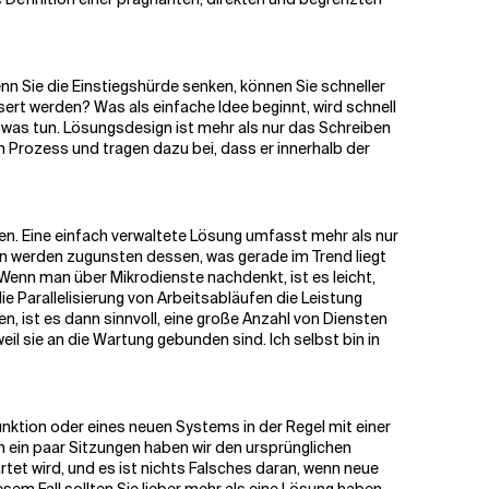
n Sie die Einstiegshürde senken, können Sie schneller
rt werden? Was als einfache Idee beginnt, wird schnell
 etwas tun. Lösungsdesign ist mehr als nur das Schreiben
n Prozess und tragen dazu bei, dass er innerhalb der
lten. Eine einfach verwaltete Lösung umfasst mehr als nur
 werden zugunsten dessen, was gerade im Trend liegt
 Wenn man über Mikrodienste nachdenkt, ist es leicht,
e Parallelisierung von Arbeitsabläufen die Leistung
n, ist es dann sinnvoll, eine große Anzahl von Diensten
eil sie an die Wartung gebunden sind. Ich selbst bin in
nktion oder eines neuen Systems in der Regel mit einer
 ein paar Sitzungen haben wir den ursprünglichen
et wird, und es ist nichts Falsches daran, wenn neue