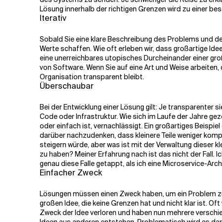
Lösung innerhalb der richtigen Grenzen wird zu einer be
Iterativ
Sobald Sie eine klare Beschreibung des Problems und d
Werte schaffen. Wie oft erleben wir, dass großartige I
eine
unerreichbares utopisches Durcheinander einer großen
von Software. Wenn Sie auf eine Art und Weise arbeiten,
Organisation transparent bleibt.
Überschaubar
Bei der Entwicklung einer Lösung gilt: Je transparenter s
Code oder Infrastruktur. Wie sich im Laufe der Jahre gez
oder einfach ist, vernachlässigt. Ein großartiges Beispi
darüber nachzudenken, dass kleinere Teile weniger kompli
steigern würde, aber was ist mit der Verwaltung dieser k
zu haben? Meiner Erfahrung nach ist das nicht der Fall. I
genau diese Falle getappt, als ich eine Microservice-Arch
Einfacher Zweck
Lösungen müssen einen Zweck haben, um ein Problem zu l
großen Idee, die keine Grenzen hat und nicht klar ist. Oft
Zweck der Idee verloren und haben nun mehrere verschie