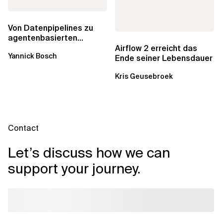
Von Datenpipelines zu
agentenbasierten
Workflows: Ein Wandel im
Airflow 2 erreicht das
Yannick Bosch
Analytics...
Ende seiner Lebensdauer
Kris Geusebroek
Contact
Let’s discuss how we can
support your journey.