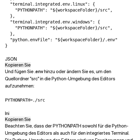
"terminal.integrated.env.linux"
:
{
"PYTHONPATH"
:
"${workspaceFolder}/src"
,
}
,
"terminal.integrated.env.windows"
:
{
"PYTHONPATH"
:
"${workspaceFolder}/src"
,
}
,
"python.envFile"
:
"${workspaceFolder}/.env"
}
JSON
Kopieren Sie
Und fügen Sie
.env
hinzu oder ändern Sie es, um den
Quellordner "src" in die Python-Umgebung des Editors
aufzunehmen:
PYTHONPATH
=
./src
Ini
Kopieren Sie
Beachten Sie, dass der PYTHONPATH sowohl für die Python-
Umgebung des Editors als auch für den
integriertes Terminal.