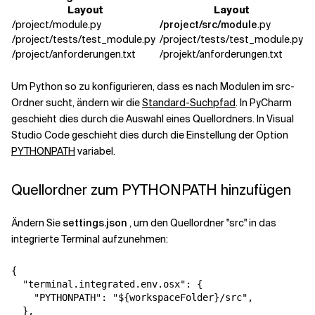
Layout
Layout
/project/module.py
/project/src/module
.py
Verwandte Themen
/project/tests/test_module.py
/project/tests/test_module.py
/project/anforderungen.txt
/projekt/anforderungen.txt
Um Python so zu konfigurieren, dass es nach Modulen im src-
Ordner sucht, ändern wir die
Standard-Suchpfad
. In PyCharm
geschieht dies durch die Auswahl eines Quellordners. In Visual
Studio Code geschieht dies durch die Einstellung der Option
PYTHONPATH
variabel.
Quellordner zum PYTHONPATH hinzufügen
Ändern Sie
settings.json
, um den Quellordner "src" in das
integrierte Terminal aufzunehmen:
{
"terminal.integrated.env.osx"
:
{
"PYTHONPATH"
:
"${workspaceFolder}/src"
,
}
,