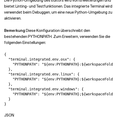
Die Python-Umgebung des Editors wird von Erweiterungen und
bietet Linting- und Testfunktionen. Das integrierte Terminal wird
verwendet
beim Debuggen, um eine neue Python-Umgebung zu
aktivieren.
Bemerkung
Diese Konfiguration überschreibt den
bestehenden PYTHONPATH. Zum Erweitern,
verwenden Sie die
folgenden Einstellungen:
{
"terminal.integrated.env.osx"
:
{
"PYTHONPATH"
:
"${env:PYTHONPATH}:${workspaceFolder
}
,
"terminal.integrated.env.linux"
:
{
"PYTHONPATH"
:
"${env:PYTHONPATH}:${workspaceFolder
}
,
"terminal.integrated.env.windows"
:
{
"PYTHONPATH"
:
"${env:PYTHONPATH};${workspaceFolder
}
}
JSON