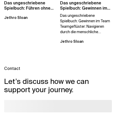
Das ungeschriebene
Das ungeschriebene
Spielbuch: Führen ohne
Spielbuch: Gewinnen im
Titel
Team
Das ungeschriebene
Jethro Sloan
Spielbuch: Gewinnen im Team
Teamgeflüster: Navigieren
durch die menschliche
Dynamik, auf die Sie niemand
Jethro Sloan
vorbereitet hat „Wir...
Contact
Let’s discuss how we can
support your journey.