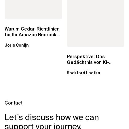
Warum Cedar-Richtlinien
für Ihr Amazon Bedrock
AgentCore Gateway
Joris Conijn
wichtig sind
Perspektive: Das
Gedächtnis von KI-
Agenten – Einblicke aus
Rockford Lhotka
dem...
Contact
Let’s discuss how we can
support your journey.