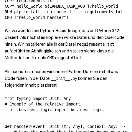
COPY requirements.txt .

COPY hello_world ${LAMBDA_TASK_ROOT}/hello_world

RUN pip install --no-cache-dir -r requirements.txt

Wir verwenden ein Python-Basis-Image, das auf Python 3.12
basiert. Als nächstes kopieren wir die Datei
und den Quellcode
hinein. Wir installieren alle in der Datei
requirements.txt
aufgeführten Abhängigkeiten und stellen sicher, dass die
Methode
als
eingestellt ist.
handler
CMD
Als nächstes müssen wir unsere Python-Dateien mit etwas
Code füllen. In der Datei
können Sie den
__init__.py
folgenden Inhalt platzieren:
from typing import Dict, Any

# Example of the relative import

from .business_logic import business_logic

def handler(event: Dict[str, Any], context: Any) -> Di