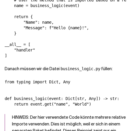
    # User the method that is imported based on a rela
    name = business_logic(event)

    return {

        "Name": name,

        "Message": f"Hello {name}!",

    }

__all__ = [

    "handler"

Danach müssen wir die Datei
füllen:
business_logic.py
from typing import Dict, Any

def business_logic(event: Dict[str, Any]) -> str:

HINWEIS: Der hier verwendete Code könnte mehrere relative
Importe verwenden. Dies ist möglich, weil er sich in einem
separaten Paket befindet. Dieses Beispiel zeigt nur ein