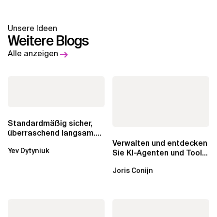
Unsere Ideen
Weitere Blogs
Alle anzeigen
Standardmäßig sicher,
überraschend langsam.
Was AWS vergessen hat,
Verwalten und entdecken
Yev Dytyniuk
über die RDS...
Sie KI-Agenten und Tools
mit Amazon Bedrock
Joris Conijn
AgentCore...