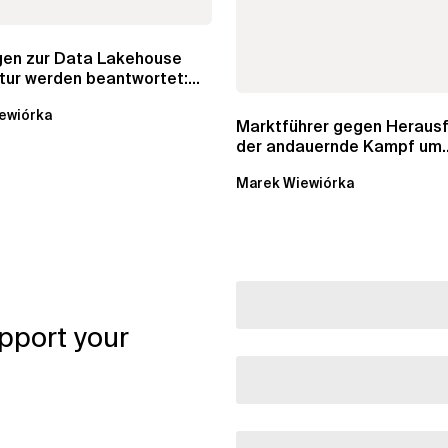
agen zur Data Lakehouse
tur werden beantwortet:...
ewiórka
Marktführer gegen Herausf
der andauernde Kampf um
Datenkataloge in Data...
Marek Wiewiórka
pport your