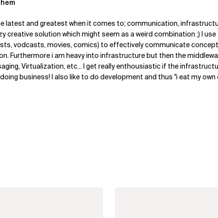
ghem
the latest and greatest when it comes to; communication, infrastruct
y creative solution which might seem as a weird combination ;) I us
sts, vodcasts, movies, comics) to effectively communicate concept
n. Furthermore i am heavy into infrastructure but then the middlewar
ing, Virtualization, etc... I get really enthousiastic if the infrastructu
to doing business! I also like to do development and thus "i eat my ow