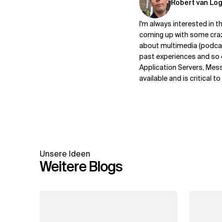
Robert van Lo
I'm always interested in 
coming up with some craz
about multimedia (podca
past experiences and so o
Application Servers, Messag
available and is critical 
Unsere Ideen
Weitere Blogs