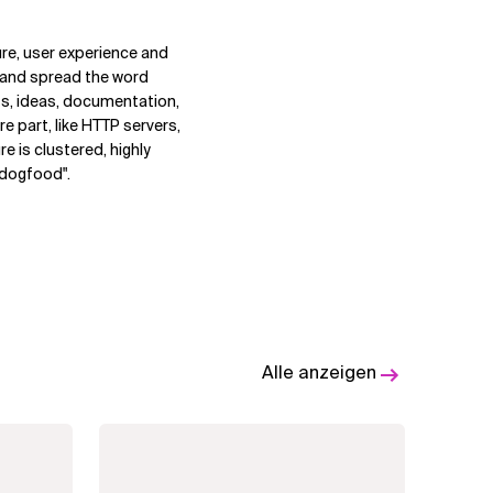
ure, user experience and
e and spread the word
s, ideas, documentation,
e part, like HTTP servers,
re is clustered, highly
n dogfood".
Alle anzeigen