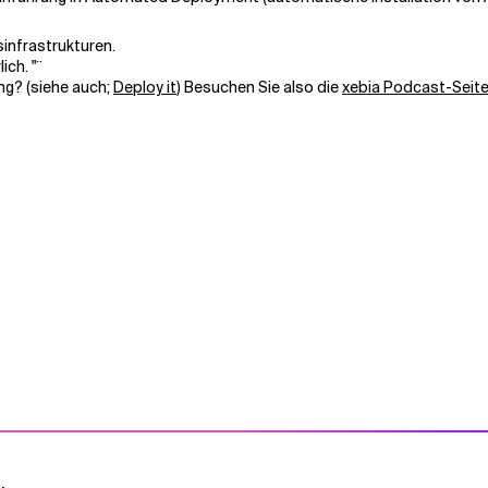
infrastrukturen.
ich. "¨
ng? (siehe auch;
Deploy it
) Besuchen Sie also die
xebia Podcast-Seit