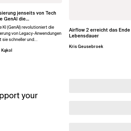
ierung jenseits von Tech
e GenAI die
hmenstransformation...
 KI (GenAI) revolutioniert die
Airflow 2 erreicht das Ende
ierung von Legacy-Anwendungen
Lebensdauer
 sie schneller und
stiger. Durch die
Kris Geusebroek
 Kąkol
ierung...
pport your