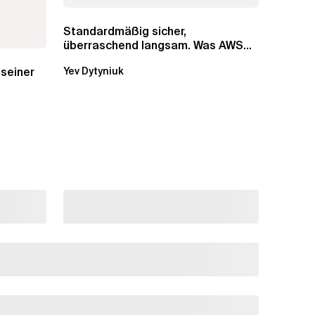
Standardmäßig sicher,
überraschend langsam. Was AWS
vergessen hat, über die RDS...
 seiner
Yev Dytyniuk