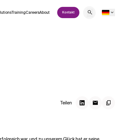
lutions
Training
Careers
About
Kontakt
Teilen
rfolgreich war, und zu unserem Glück hat er seine