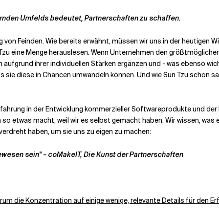
ernden Umfelds bedeutet, Partnerschaften zu schaffen.
von Feinden. Wie bereits erwähnt, müssen wir uns in der heutigen Wir
 Tzu eine Menge herauslesen. Wenn Unternehmen den größtmöglichen N
h aufgrund ihrer individuellen Stärken ergänzen und - was ebenso wicht
ass sie diese in Chancen umwandeln können. Und wie Sun Tzu schon sa
ahrung in der Entwicklung kommerzieller Softwareprodukte und der L
 so etwas macht, weil wir es selbst gemacht haben. Wir wissen, was es
 verdreht haben, um sie uns zu eigen zu machen:
gewesen sein"
-
coMakeIT, Die Kunst der Partnerschaften
rum die Konzentration auf einige wenige, relevante Details für den 