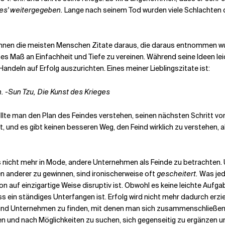
ges' weitergegeben.
Lange nach seinem Tod wurden viele Schlachten 
ennen die meisten Menschen Zitate daraus, die daraus entnommen wurd
ohes Maß an Einfachheit und Tiefe zu vereinen. Während seine Ideen le
Handeln auf Erfolg auszurichten. Eines meiner Lieblingszitate ist:
. -Sun Tzu, Die Kunst des Krieges
sollte man den Plan des Feindes verstehen, seinen nächsten Schritt v
, und es gibt keinen besseren Weg, den Feind wirklich zu verstehen, al
t es nicht mehr in Mode, andere Unternehmen als Feinde zu betrachten.
n anderer zu gewinnen, sind ironischerweise oft
gescheitert.
Was jedo
uf einzigartige Weise disruptiv ist. Obwohl es keine leichte Aufgabe 
s ein ständiges Unterfangen ist. Erfolg wird nicht mehr dadurch erzi
nd Unternehmen zu finden, mit denen man sich zusammenschließen ka
ren und nach Möglichkeiten zu suchen, sich gegenseitig zu ergänzen u