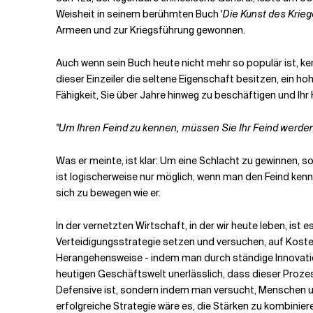
Weisheit in seinem berühmten Buch '
Die Kunst des Krie
Armeen und zur Kriegsführung gewonnen.
Verwandte Themen
Auch wenn sein Buch heute nicht mehr so populär ist, k
dieser Einzeiler die seltene Eigenschaft besitzen, ein h
Fähigkeit, Sie über Jahre hinweg zu beschäftigen und Ihr 
"Um Ihren Feind zu kennen, müssen Sie Ihr Feind werden
Was er meinte, ist klar: Um eine Schlacht zu gewinnen, 
ist logischerweise nur möglich, wenn man den Feind kennt
sich zu bewegen wie er.
In der vernetzten Wirtschaft, in der wir heute leben, is
Verteidigungsstrategie setzen und versuchen, auf Koste
Herangehensweise - indem man durch ständige Innovation a
heutigen Geschäftswelt unerlässlich, dass dieser Prozes
Defensive ist, sondern indem man versucht, Menschen u
erfolgreiche Strategie wäre es, die Stärken zu kombinie