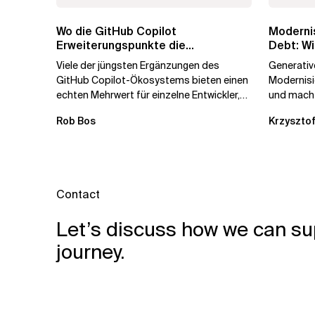
Wo die GitHub Copilot
Modernis
Erweiterungspunkte die
Debt: Wi
Governance brechen
Unterne
Viele der jüngsten Ergänzungen des
Generative
GitHub Copilot-Ökosystems bieten einen
Modernis
echten Mehrwert für einzelne Entwickler,
und macht
erweitern aber auch die...
kostengün
Rob Bos
Krzysztof
Automatis
Contact
Let’s discuss how we can su
journey.