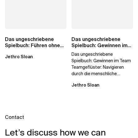
Das ungeschriebene
Das ungeschriebene
Spielbuch: Führen ohne
Spielbuch: Gewinnen im
Titel
Team
Das ungeschriebene
Jethro Sloan
Spielbuch: Gewinnen im Team
Teamgeflüster: Navigieren
durch die menschliche
Dynamik, auf die Sie niemand
Jethro Sloan
vorbereitet hat „Wir...
Contact
Let’s discuss how we can