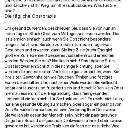
Espresso trinken.
Aber Sie hassen Sport, Sie lieben Schokolade
und Rauchen ist Ihr Weg, um Stress abzubauen. Was tun Sie
also?
Verwandte Themen
Die tägliche Obstpraxis
Um gesund zu werden, beschließen Sie, dass Sie von nun an
jeden Tag ein Stück Obst zum Mittagessen essen werden. Das
ist ziemlich einfach, auch wenn Sie Obst nicht besonders
mögen. Jetzt sind Sie also zufrieden, tun jeden Tag etwas
Gesundes und erwarten, dass Sie Ihre Ziele (mehr Energie!
größere Zufriedenheit! besseres Aussehen!) bald erreichen
werden. Werden Sie das? Natürlich nicht! Das tägliche Stück
Obst ist zwar ein Schritt in die richtige Richtung, aber Sie
werden die angestrebten Vorteile nie ganz erreichen, wenn Sie
Ihre alten Gewohnheiten wie Rauchen, Trinken und fettiges
Essen beibehalten. Und nach einer Weile werden Sie vielleicht
sogar enttäuscht und frustriert sein und beschließen, kein Obst
mehr zu essen, mit der Begründung, dass "ein gesunder
Lebensstil einfach nicht für Sie funktioniert". Es reicht nicht aus,
nur eine gesunde Übung zu machen, oder sogar ein paar davon.
Was Sie wirklich brauchen, ist eine Änderung Ihrer Denkweise.
Sie wollen ein gesunder Mensch
sein
, nicht ein paar gesunde
Dinge
tun
. Sobald die gesunde Denkweise zu Ihrer Lebensweise
geworden ist, werden die Praktiken einfach der natürliche Weg