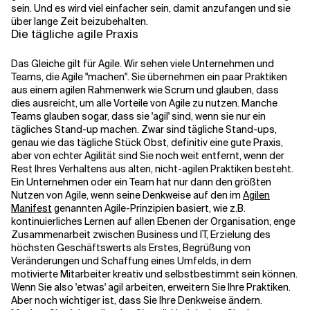
sein. Und es wird viel einfacher sein, damit anzufangen und sie
über lange Zeit beizubehalten.
Die tägliche agile Praxis
Das Gleiche gilt für Agile. Wir sehen viele Unternehmen und
Teams, die Agile "machen". Sie übernehmen ein paar Praktiken
aus einem agilen Rahmenwerk wie Scrum und glauben, dass
dies ausreicht, um alle Vorteile von Agile zu nutzen. Manche
Teams glauben sogar, dass sie 'agil' sind, wenn sie nur ein
tägliches Stand-up machen. Zwar sind tägliche Stand-ups,
genau wie das tägliche Stück Obst, definitiv eine gute Praxis,
aber von echter Agilität sind Sie noch weit entfernt, wenn der
Rest Ihres Verhaltens aus alten, nicht-agilen Praktiken besteht.
Ein Unternehmen oder ein Team hat nur dann den größten
Nutzen von Agile, wenn seine Denkweise auf den im
Agilen
Manifest
genannten Agile-Prinzipien basiert, wie z.B.
kontinuierliches Lernen auf allen Ebenen der Organisation, enge
Zusammenarbeit zwischen Business und IT, Erzielung des
höchsten Geschäftswerts als Erstes, Begrüßung von
Veränderungen und Schaffung eines Umfelds, in dem
motivierte Mitarbeiter kreativ und selbstbestimmt sein können.
Wenn Sie also 'etwas' agil arbeiten, erweitern Sie Ihre Praktiken.
Aber noch wichtiger ist, dass Sie Ihre Denkweise ändern.