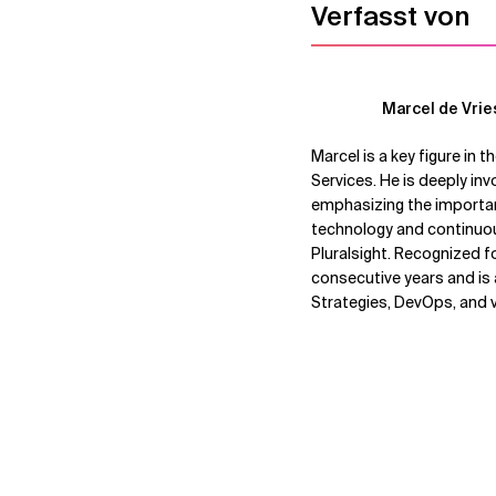
Verfasst von
Marcel de Vrie
Marcel is a key figure in
Services. He is deeply inv
emphasizing the importan
technology and continuous
Pluralsight. Recognized f
consecutive years and is
Strategies, DevOps, and 