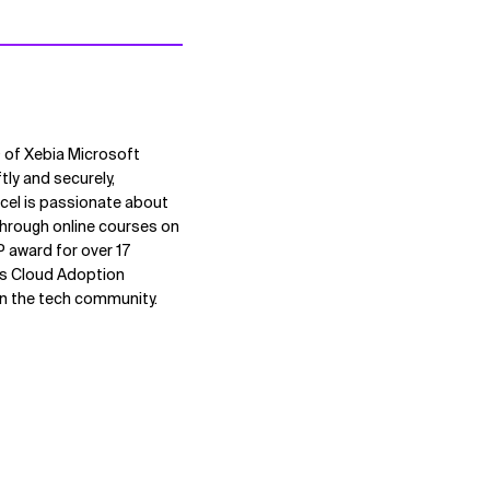
O of Xebia Microsoft
tly and securely,
cel is passionate about
 through online courses on
P award for over 17
ss Cloud Adoption
in the tech community.