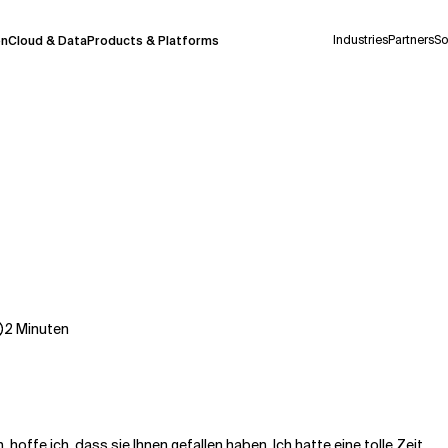
Industries
Partners
So
on
Cloud & Data
Products & Platforms
derzeit in einem Pilotprogramm und wird noch
uf Deutsch generiert werden, können einige
auigkeit, aber gelegentlich können Fehler
ionen, bevor Sie Entscheidungen treffen oder
2
Minuten
Kontextdateien
ffe ich, dass sie Ihnen gefallen haben. Ich hatte eine tolle Zeit.