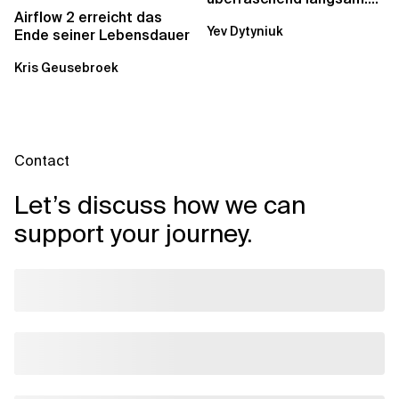
Was AWS vergessen hat,
Airflow 2 erreicht das
Yev Dytyniuk
über die RDS...
Ende seiner Lebensdauer
Kris Geusebroek
Contact
Let’s discuss how we can
support your journey.