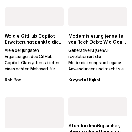
Wo die GitHub Copilot
Modernisierung jenseits
Erweiterungspunkte die
von Tech Debt: Wie GenAI
Governance brechen
die
Viele der jüngsten
Generative KI (GenAI)
Unternehmenstransformatio
Ergänzungen des GitHub
revolutioniert die
Copilot-Ökosystems bieten
Modernisierung von Legacy-
einen echten Mehrwert für
Anwendungen und macht sie
einzelne Entwickler, erweitern
schneller und kostengünstiger.
Rob Bos
Krzysztof Kąkol
aber auch die...
Durch die Automatisierung...
Standardmäßig sicher,
überraschend langsam.