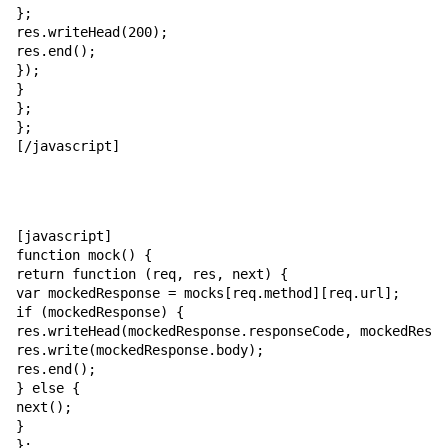
};

res.writeHead(200);

res.end();

});

}

};

};

[/javascript]
[javascript]

function mock() {

return function (req, res, next) {

var mockedResponse = mocks[req.method][req.url];

if (mockedResponse) {

res.writeHead(mockedResponse.responseCode, mockedRespo
res.write(mockedResponse.body);

res.end();

} else {

next();

}

};
