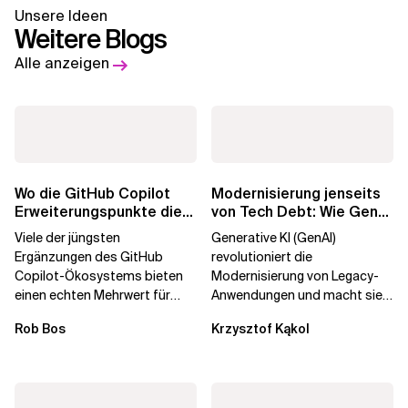
Unsere Ideen
Weitere Blogs
Alle anzeigen
Wo die GitHub Copilot
Modernisierung jenseits
Erweiterungspunkte die
von Tech Debt: Wie GenAI
Governance brechen
die
Viele der jüngsten
Generative KI (GenAI)
Unternehmenstransformatio
Ergänzungen des GitHub
revolutioniert die
Copilot-Ökosystems bieten
Modernisierung von Legacy-
einen echten Mehrwert für
Anwendungen und macht sie
einzelne Entwickler, erweitern
schneller und kostengünstiger.
Rob Bos
Krzysztof Kąkol
aber auch die...
Durch die Automatisierung...