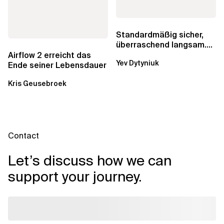
Standardmäßig sicher,
überraschend langsam.
Was AWS vergessen hat,
Airflow 2 erreicht das
Yev Dytyniuk
über die RDS...
Ende seiner Lebensdauer
Kris Geusebroek
Contact
Let’s discuss how we can
support your journey.