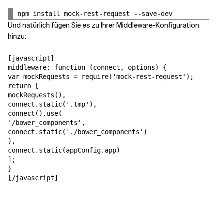
Und natürlich fügen Sie es zu Ihrer Middleware-Konfiguration
hinzu:
[javascript]

middleware: function (connect, options) {

var mockRequests = require('mock-rest-request');

return [

mockRequests(),

connect.static('.tmp'),

connect().use(

'/bower_components',

connect.static('./bower_components')

),

connect.static(appConfig.app)

];

}

[/javascript]