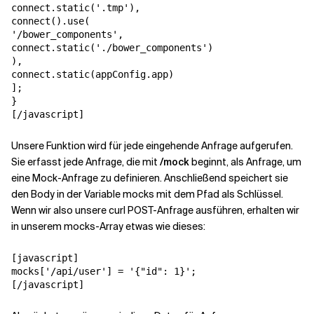
connect.static('.tmp'),

connect().use(

'/bower_components',

connect.static('./bower_components')

),

connect.static(appConfig.app)

];

}

[/javascript]
Unsere Funktion wird für jede eingehende Anfrage aufgerufen.
Sie erfasst jede Anfrage, die mit
/mock
beginnt, als Anfrage, um
eine Mock-Anfrage zu definieren. Anschließend speichert sie
den Body in der Variable mocks mit dem Pfad als Schlüssel.
Wenn wir also unsere curl POST-Anfrage ausführen, erhalten wir
in unserem mocks-Array etwas wie dieses:
[javascript]

mocks['/api/user'] = '{"id": 1}';

[/javascript]