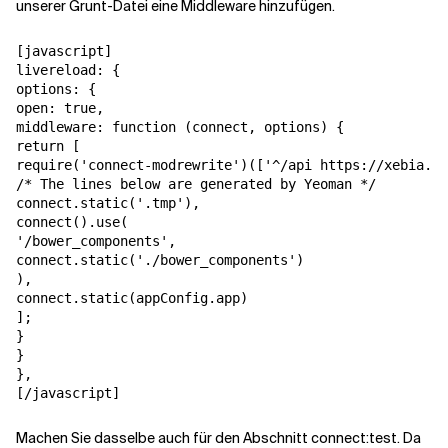
unserer Grunt-Datei eine Middleware hinzufügen.
[javascript]

livereload: {

options: {

open: true,

middleware: function (connect, options) {

return [

require('connect-modrewrite')(['^/api https://xebia.co
/* The lines below are generated by Yeoman */

connect.static('.tmp'),

connect().use(

'/bower_components',

connect.static('./bower_components')

),

connect.static(appConfig.app)

];

}

}

},

[/javascript]
Machen Sie dasselbe auch für den Abschnitt connect:test. Da