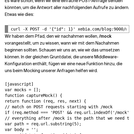
Es wäre schön, wenn wir eine einfache POST-Anfrage senden
könnten, um die Antwort aller nachfolgenden Aufrufe zu ändern.
Etwas wie dies:
Wir haben dem Pfad, den wir nachahmen wollen,
/mock
vorangestellt, um zu wissen, wann wir mit dem Nachahmen
beginnen sollten. Schauen wir uns an, wie wir das umsetzen
können. In der gleichen Gruntdatei, die unsere Middleware-
Konfiguration enthält, fügen wir eine neue Funktion hinzu, die
uns beim Mocking unserer Anfragen helfen wird.
[javascript]

var mocks = [];

function captureMock() {

return function (req, res, next) {

// match on POST requests starting with /mock

if (req.method === 'POST' && req.url.indexOf('/mock') 
// everything after /mock is the path that we need to 
var path = req.url.substring(5);

var body = '';
