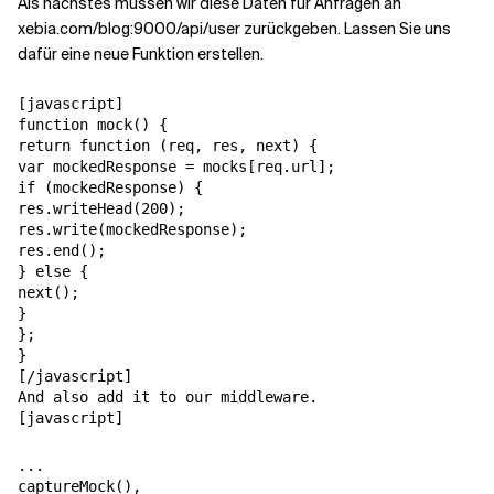
Als nächstes müssen wir diese Daten für Anfragen an
xebia.com/blog:9000/api/user zurückgeben. Lassen Sie uns
dafür eine neue Funktion erstellen.
[javascript]

function mock() {

return function (req, res, next) {

var mockedResponse = mocks[req.url];

if (mockedResponse) {

res.writeHead(200);

res.write(mockedResponse);

res.end();

} else {

next();

}

};

}

[/javascript]

And also add it to our middleware.

[javascript]
...

captureMock(),
