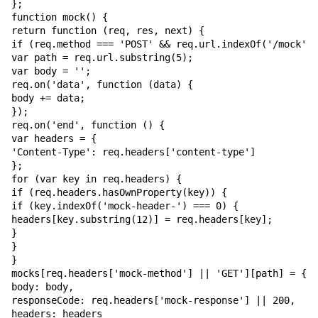
};

function mock() {

return function (req, res, next) {

if (req.method === 'POST' && req.url.indexOf('/mock') 
var path = req.url.substring(5);

var body = '';

req.on('data', function (data) {

body += data;

});

req.on('end', function () {

var headers = {

'Content-Type': req.headers['content-type']

};

for (var key in req.headers) {

if (req.headers.hasOwnProperty(key)) {

if (key.indexOf('mock-header-') === 0) {

headers[key.substring(12)] = req.headers[key];

}

}

}

mocks[req.headers['mock-method'] || 'GET'][path] = {

body: body,

responseCode: req.headers['mock-response'] || 200,

headers: headers
