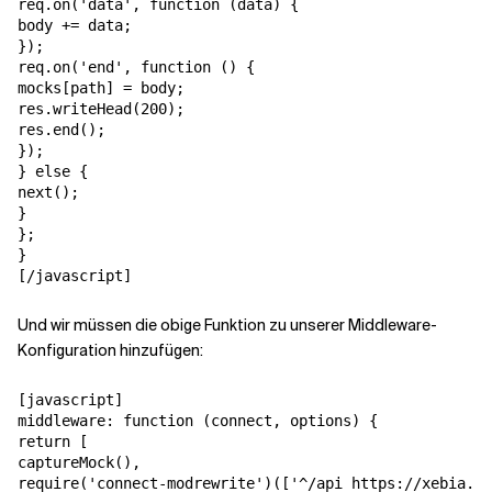
req.on('data', function (data) {

body += data;

});

req.on('end', function () {

mocks[path] = body;

res.writeHead(200);

res.end();

});

} else {

next();

}

};

}

[/javascript]
Und wir müssen die obige Funktion zu unserer Middleware-
Konfiguration hinzufügen:
[javascript]

middleware: function (connect, options) {

return [

captureMock(),

require('connect-modrewrite')(['^/api https://xebia.co