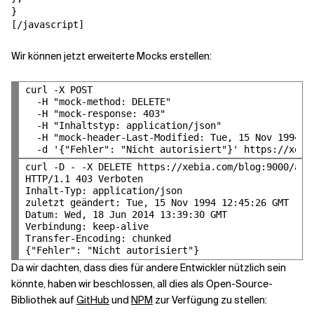
}

[/javascript]
Wir können jetzt erweiterte Mocks erstellen:
curl -X POST  

  -H "mock-method: DELETE"  

  -H "mock-response: 403"  

  -H "Inhaltstyp: application/json"  

  -H "mock-header-Last-Modified: Tue, 15 Nov 1994 12
curl -D - -X DELETE https://xebia.com/blog:9000/api/
HTTP/1.1 403 Verboten

Inhalt-Typ: application/json

zuletzt geändert: Tue, 15 Nov 1994 12:45:26 GMT

Datum: Wed, 18 Jun 2014 13:39:30 GMT

Verbindung: keep-alive

Transfer-Encoding: chunked

Da wir dachten, dass dies für andere Entwickler nützlich sein
könnte, haben wir beschlossen, all dies als Open-Source-
Bibliothek auf
GitHub
und
NPM
zur Verfügung zu stellen: