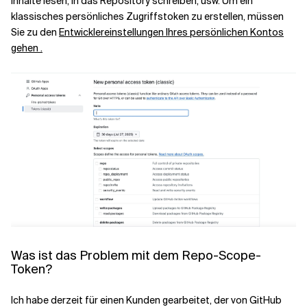
Inhalte lesen, in das Repository schreiben, usw. Um ein
klassisches persönliches Zugriffstoken zu erstellen, müssen
Sie zu den
Entwicklereinstellungen Ihres persönlichen Kontos
Verwandte Themen
gehen .
Was ist das Problem mit dem Repo-Scope-
Token?
Ich habe derzeit für einen Kunden gearbeitet, der von GitHub