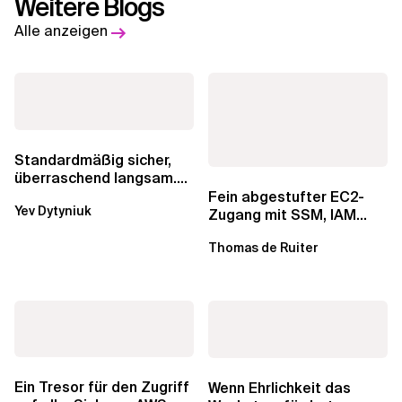
Weitere Blogs
Alle anzeigen
Standardmäßig sicher,
überraschend langsam.
Was AWS vergessen hat,
Fein abgestufter EC2-
Yev Dytyniuk
über die RDS...
Zugang mit SSM, IAM
Identity Center und Tags
Thomas de Ruiter
Ein Tresor für den Zugriff
Wenn Ehrlichkeit das