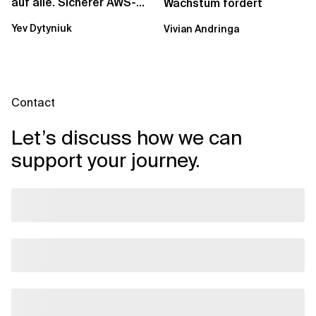
auf alle. Sicherer AWS-
Wachstum fördert
Zugang mit mehreren
Yev Dytyniuk
Vivian Andringa
Konten
Contact
Let’s discuss how we can
support your journey.