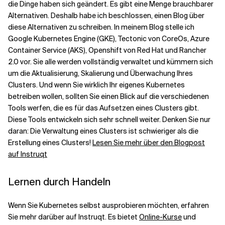
die Dinge haben sich geändert. Es gibt eine Menge brauchbarer
Alternativen. Deshalb habe ich beschlossen, einen Blog über
Verwandte Themen
diese Alternativen zu schreiben. In meinem Blog stelle ich
Google Kubernetes Engine (GKE), Tectonic von CoreOs, Azure
Container Service (AKS), Openshift von Red Hat und Rancher
2.0 vor. Sie alle werden vollständig verwaltet und kümmern sich
um die Aktualisierung, Skalierung und Überwachung Ihres
Clusters. Und wenn Sie wirklich Ihr eigenes Kubernetes
betreiben wollen, sollten Sie einen Blick auf die verschiedenen
Tools werfen, die es für das Aufsetzen eines Clusters gibt.
Diese Tools entwickeln sich sehr schnell weiter. Denken Sie nur
daran: Die Verwaltung eines Clusters ist schwieriger als die
Erstellung eines Clusters!
Lesen Sie mehr über den Blogpost
auf Instruqt
Lernen durch Handeln
Wenn Sie Kubernetes selbst ausprobieren möchten, erfahren
Sie mehr darüber auf Instruqt. Es bietet
Online-Kurse
und