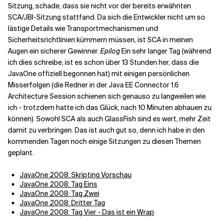
Sitzung, schade, dass sie nicht vor der bereits erwähnten
SCA/JBI-Sitzung stattfand. Da sich die Entwickler nicht um so
lästige Details wie Transportmechanismen und
Sicherheitsrichtlinien kümmern müssen, ist SCA in meinen
Augen ein sicherer Gewinner.
Epilog
Ein sehr langer Tag (während
ich dies schreibe, ist es schon über 13 Stunden her, dass die
JavaOne offiziell begonnen hat) mit einigen persönlichen
Misserfolgen (die Redner in der Java EE Connector 1.6
Architecture Session schienen sich genauso zu langweilen wie
ich - trotzdem hatte ich das Glück, nach 10 Minuten abhauen zu
können). Sowohl SCA als auch GlassFish sind es wert, mehr Zeit
damit zu verbringen. Das ist auch gut so, denn ich habe in den
kommenden Tagen noch einige Sitzungen zu diesen Themen
geplant.
JavaOne 2008: Skripting Vorschau
JavaOne 2008: Tag Eins
JavaOne 2008: Tag Zwei
JavaOne 2008: Dritter Tag
JavaOne 2008: Tag Vier - Das ist ein Wrap