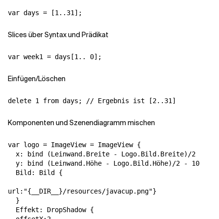
var days = [1..31];
Slices über Syntax und Prädikat
var week1 = days[1.. 0];
Einfügen/Löschen
delete 1 from days; // Ergebnis ist [2..31]
Komponenten und Szenendiagramm mischen
var logo = ImageView = ImageView {

  x: bind (Leinwand.Breite - Logo.Bild.Breite)/2

  y: bind (Leinwand.Höhe - Logo.Bild.Höhe)/2 - 10

  Bild: Bild {

url:"{__DIR__}/resources/javacup.png"}

  }

  Effekt: DropShadow {
