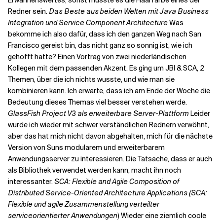
Erwähnenswertes, sonst müsste es die Haarfarbe eines der
Redner sein.
Das Beste aus beiden Welten mit Java Business
Integration und Service Component Architecture
Was
bekomme ich also dafür, dass ich den ganzen Weg nach San
Francisco gereist bin, das nicht ganz so sonnig ist, wie ich
gehofft hatte? Einen Vortrag von zwei niederländischen
Kollegen mit dem passenden Akzent. Es ging um JBI & SCA, 2
Themen, über die ich nichts wusste, und wie man sie
kombinieren kann. Ich erwarte, dass ich am Ende der Woche die
Bedeutung dieses Themas viel besser verstehen werde.
GlassFish Project V3 als erweiterbare Server-Plattform
Leider
wurde ich wieder mit schwer verständlichen Rednern verwöhnt,
aber das hat mich nicht davon abgehalten, mich für die nächste
Version von Suns modularem und erweiterbarem
Anwendungsserver zu interessieren. Die Tatsache, dass er auch
als Bibliothek verwendet werden kann, macht ihn noch
interessanter.
SCA: Flexible and Agile Composition of
Distributed Service-Oriented Architecture Applications (SCA:
Flexible und agile Zusammenstellung verteilter
serviceorientierter Anwendungen
) Wieder eine ziemlich coole