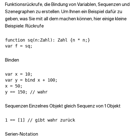
Funktionsrückrufe, die Bindung von Variablen, Sequenzen und
Szenegraphen zu erstellen. Um Ihnen ein Beispiel dafür zu
Verwandte Themen
geben, was Sie mit all dem machen können, hier einige kleine
Beispiele: Rückrufe
function sq(n:Zahl): Zahl {n * n;}

Binden
var x = 10;

var y = bind x + 100;

x = 50;

Sequenzen Einzelnes Objekt gleich Sequenz von 1 Objekt
1 == [1] // gibt wahr zurück
Serien-Notation