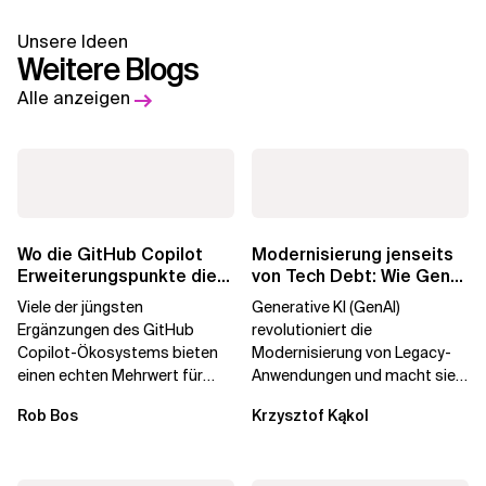
Unsere Ideen
Weitere Blogs
Alle anzeigen
Wo die GitHub Copilot
Modernisierung jenseits
Erweiterungspunkte die
von Tech Debt: Wie GenAI
Governance brechen
die
Viele der jüngsten
Generative KI (GenAI)
Unternehmenstransformatio
Ergänzungen des GitHub
revolutioniert die
Copilot-Ökosystems bieten
Modernisierung von Legacy-
einen echten Mehrwert für
Anwendungen und macht sie
einzelne Entwickler, erweitern
schneller und kostengünstiger.
Rob Bos
Krzysztof Kąkol
aber auch die...
Durch die Automatisierung...