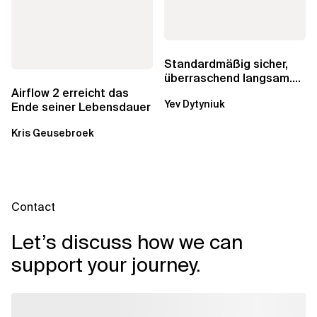
Standardmäßig sicher,
überraschend langsam.
Was AWS vergessen hat,
Airflow 2 erreicht das
Yev Dytyniuk
über die RDS...
Ende seiner Lebensdauer
Kris Geusebroek
Contact
Let’s discuss how we can
support your journey.