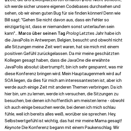
ich werde sicher unsere eigenen Codebases durchsehen und
sehen, ob wir einen guten Bug für sie finden können! Denn wie
Bill sagt: "Gehen Sie nicht davon aus, dass ein Fehler so
einzigartig ist, dass er niemandem sonst unterlaufen sein
kann"...
Marco über seinen Tag
Prolog
Letztes Jahr habe ich
die JavaPolis in Antwerpen, Belgien, besucht und obwohl nicht
alle Sitzungen meine Zeit wert waren, hat sie mich mit einem
positiven Gefühl zurückgelassen. Da mir meine geschätzten
Kollegen gesagt haben, dass die JavaOne die erwähnte
JavaPolis absolut übertrumpft, bin ich sehr gespannt, was mir
diese Konferenz bringen wird. Mein Hauptaugenmerk wird auf
SOA liegen, da dies für mich am interessantesten ist, aber ich
werde auch einige Zeit mit anderen Themen verbringen. Da ich
hier bin, um zu lernen, werde ich versuchen, die Sitzungen zu
besuchen, bei denen ich hoffentlich am meisten lerne - obwohl
ich auch einige besuchen werde, bei denen ich mich schlau
fühle, weil ich bereits alles weiß, worüber sie sprechen. Hey,
Selbstwertgefühl ist wichtig, das hat mir meine Mama gesagt!
Keynote
Die Konferenz begann mit einem Paukenschlag. Wir