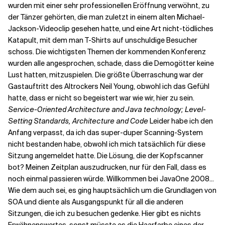
wurden mit einer sehr professionellen Eröffnung verwöhnt, zu
der Tänzer gehörten, die man zuletzt in einem alten Michael-
Jackson-Videoclip gesehen hatte, und eine Art nicht-tödliches
Katapult, mit dem man T-Shirts auf unschuldige Besucher
schoss. Die wichtigsten Themen der kommenden Konferenz
wurden alle angesprochen, schade, dass die Demogötter keine
Lust hatten, mitzuspielen. Die größte Überraschung war der
Gastauftritt des Altrockers Neil Young, obwohl ich das Gefühl
hatte, dass er nicht so begeistert war wie wir, hier zu sein.
Service-Oriented Architecture and Java technology; Level-
Setting Standards, Architecture and Code
Leider habe ich den
Anfang verpasst, da ich das super-duper Scanning-System
nicht bestanden habe, obwohl ich mich tatsächlich für diese
Sitzung angemeldet hatte. Die Lösung, die der Kopfscanner
bot? Meinen Zeitplan auszudrucken, nur für den Fall, dass es
noch einmal passieren würde. Willkommen bei JavaOne 2008...
Wie dem auch sei, es ging hauptsächlich um die Grundlagen von
SOA und diente als Ausgangspunkt für all die anderen
Sitzungen, die ich zu besuchen gedenke. Hier gibt es nichts