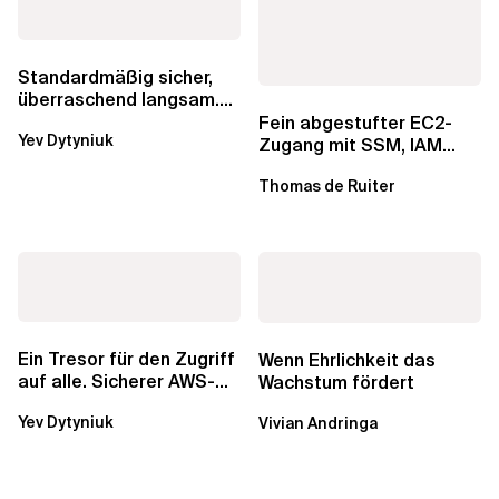
Standardmäßig sicher,
überraschend langsam.
Was AWS vergessen hat,
Fein abgestufter EC2-
Yev Dytyniuk
über die RDS...
Zugang mit SSM, IAM
Identity Center und Tags
Thomas de Ruiter
Ein Tresor für den Zugriff
Wenn Ehrlichkeit das
auf alle. Sicherer AWS-
Wachstum fördert
Zugang mit mehreren
Yev Dytyniuk
Vivian Andringa
Konten