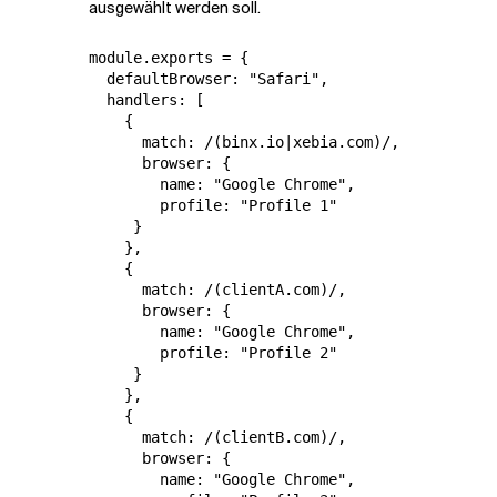
ausgewählt werden soll.
module.exports = {

  defaultBrowser: "Safari",

  handlers: [

    {

      match: /(binx.io|xebia.com)/,

      browser: {

        name: "Google Chrome",

        profile: "Profile 1"

     }

    },

    {

      match: /(clientA.com)/,

      browser: {

        name: "Google Chrome",

        profile: "Profile 2"

     }

    },

    {

      match: /(clientB.com)/,

      browser: {

        name: "Google Chrome",
