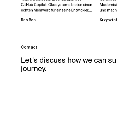
GitHub Copilot-Ökosystems bieten einen
Modernis
echten Mehrwert für einzelne Entwickler,
und macht
erweitern aber auch die...
kostengün
Rob Bos
Krzysztof
Automatis
Contact
Let’s discuss how we can su
journey.