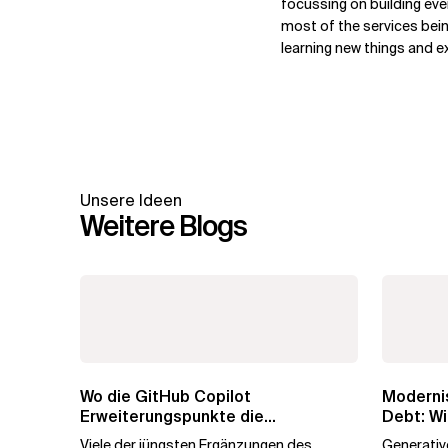
focussing on building eve
most of the services bein
learning new things and e
Unsere Ideen
Weitere Blogs
Wo die GitHub Copilot
Modernis
Erweiterungspunkte die
Debt: Wi
Governance brechen
Unterne
Viele der jüngsten Ergänzungen des
Generative