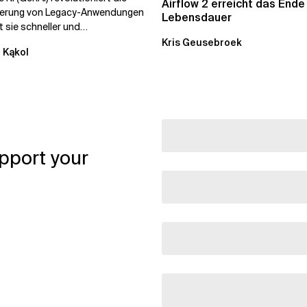
Airflow 2 erreicht das Ende
ierung von Legacy-Anwendungen
Lebensdauer
 sie schneller und
stiger. Durch die
Kris Geusebroek
 Kąkol
ierung...
pport your