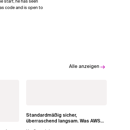
he start, he has seen
 as code and is open to
Alle anzeigen
Standardmäßig sicher,
überraschend langsam. Was AWS
vergessen hat, über die RDS...