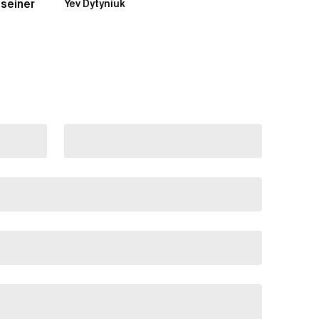
 seiner
Yev Dytyniuk