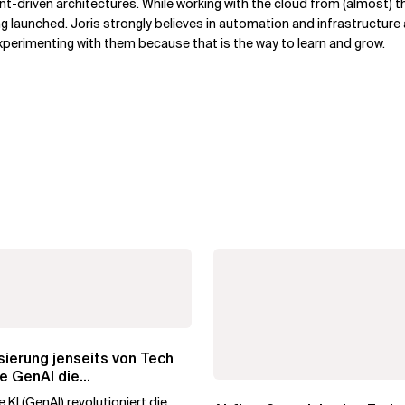
nt-driven architectures. While working with the cloud from (almost) t
g launched. Joris strongly believes in automation and infrastructure
xperimenting with them because that is the way to learn and grow.
ierung jenseits von Tech
e GenAI die
hmenstransformation...
 KI (GenAI) revolutioniert die