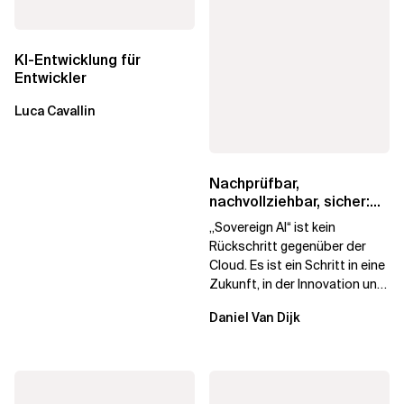
KI-Entwicklung für
Entwickler
Luca Cavallin
Nachprüfbar,
nachvollziehbar, sicher:
Ein Leitfaden zur
„Sovereign AI“ ist kein
souveränen KI für...
Rückschritt gegenüber der
Cloud. Es ist ein Schritt in eine
Zukunft, in der Innovation und
Eigenverantwortung sich
Daniel Van Dijk
nicht...