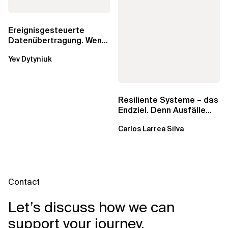
Ereignisgesteuerte
Datenübertragung. Wenn
eine einfache
Yev Dytyniuk
Kombination aus SQS
und...
Resiliente Systeme – das
Endziel. Denn Ausfälle
sind unvermeidlich
Carlos Larrea Silva
Contact
Let’s discuss how we can
support your journey.