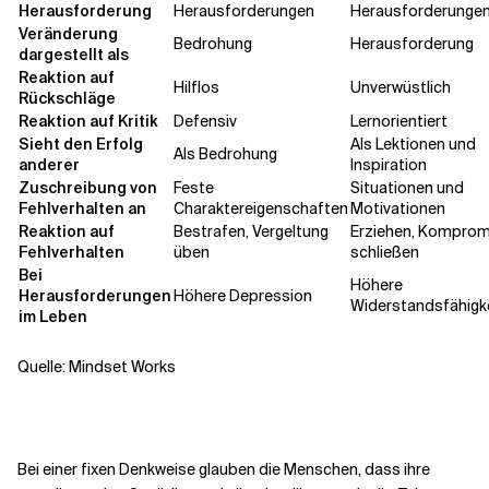
Herausforderung
Herausforderungen
Herausforderunge
Veränderung
Bedrohung
Herausforderung
dargestellt als
Reaktion auf
Hilflos
Unverwüstlich
Rückschläge
Reaktion auf Kritik
Defensiv
Lernorientiert
Sieht den Erfolg
Als Lektionen und
Als Bedrohung
anderer
Inspiration
Zuschreibung von
Feste
Situationen und
Fehlverhalten an
Charaktereigenschaften
Motivationen
Reaktion auf
Bestrafen, Vergeltung
Erziehen, Komprom
Fehlverhalten
üben
schließen
Bei
Höhere
Herausforderungen
Höhere Depression
Widerstandsfähigk
im Leben
Quelle: Mindset Works
Bei einer fixen Denkweise glauben die Menschen, dass ihre