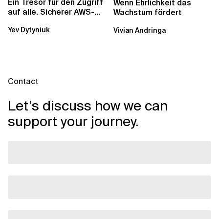
Ein Tresor für den Zugriff
Wenn Ehrlichkeit das
auf alle. Sicherer AWS-
Wachstum fördert
Zugang mit mehreren
Yev Dytyniuk
Vivian Andringa
Konten
Contact
Let’s discuss how we can
support your journey.