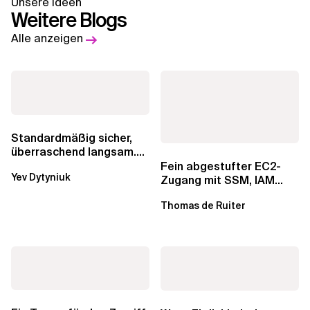
Unsere Ideen
Weitere Blogs
Alle anzeigen
Standardmäßig sicher,
überraschend langsam.
Was AWS vergessen hat,
Fein abgestufter EC2-
Yev Dytyniuk
über die RDS...
Zugang mit SSM, IAM
Identity Center und Tags
Thomas de Ruiter