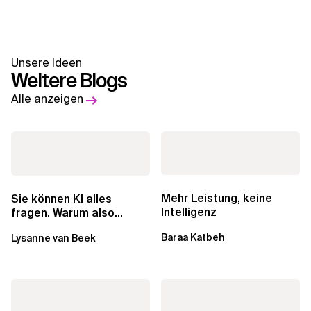
Unsere Ideen
Weitere Blogs
Alle anzeigen
Mehr Leistung, keine
Sie können KI alles
Intelligenz
fragen. Warum also
lohnen sich Schulungen
Baraa Katbeh
Lysanne van Beek
noch?