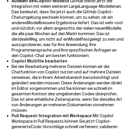
Auswahl des
Copilot-Modells
GitHub bietet jetzt die
Integration mit vielen weiteren Large
Language-Modellen
an.
Das bedeutet, dass Sie jetzt auch die GitHub Copilot-
Chatumgebung wechseln können, um zu sehen, ob ein
anderes
Modell
bessere Ergebnisse liefert. Das ist sehr cool
und nützlich, vor allem angesichts der vielen neuen
Modelle
,
die alle paar Wochen auf den Markt kommen. Das ist
der
ideale
Weg, um nicht auf ein
Modell
festgelegt zu sein und
auszuprobieren, was für Ihre Anwendung, Ihre
Programmiersprache und Ihre spezifischen Anfragen an
den Copilot-Chat am besten funktioniert.
Copilot Multifile bearbeiten
Bei der Bearbeitung mehrerer Dateien können wir die
Chatfunktion von Copilot nutzen und auf mehrere Dateien
verweisen, die in Ihrem Arbeitsbereich berücksichtigt und
geändert werden müssen. Diese Änderungen werden direkt
im Editor vorgenommen und Sie können sie schnell im
gesamten Kontext des umgebenden Codes überprüfen.
Das ist eine erhebliche Zeitersparnis, wenn Sie dieselbe Art
von Änderungen an mehreren Dokumenten vornehmen
müssen.
Pull Request-Integration mit Workspace
Mit Copilot
Workspace in Pull Requests können Sie jetzt Copilot-
generierte
Code-Vorschläge
schnell verfeinern, validieren