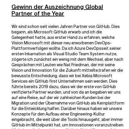
Gewinn der Auszeichnung Global
Partner of the Year
Wir sind schon seit vielen Jahren Partner von GitHub. Dies
begann, als Microsoft GitHub erwarb und ich die
Gelegenheit hatte, aus erster Hand zu erfahren, welche
Vision Microsoft mit dieser neu erworbenen
DevOps-
Plattform
verfolgen wollte. Da ich Azure
DevOps
seit seiner
ersten Inkarnation als Visual Studio Team System nutze
,
zögerte ich zunächst ein wenig mit dem Wechsel, aber nach
Gesprächen mit Leuten wie Nat Friedman, der mir seine
Vision und Innovation für die Zukunft mitteilte,
trafen
wir die
bewusste
Entscheidung
, dass wir bei Xebia Microsoft
Services ein GitHub first Unternehmen sein werden. Dies
führte bereits 2019 dazu, dass wir der erste von GitHub
verifizierte Partner wurden, und von da an begaben wir uns
auf eine Reise, auf der wir zahlreichen Kunden bei der
Migration und der Übernahme von GitHub als Kernplattform
für die Entwicklung halfen. Darüber hinaus haben wir unsere
Konzepte für den Aufbau einer Engineering-Kultur
eingebracht, die weit über die Tools hinausgeht, aber immer
GitHub im Mittelpunkt hat, um Innovationen voranzutreiben.