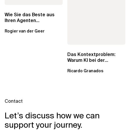
Wie Sie das Beste aus
Ihren Agenten
herausholen: Multi-
Rogier van der Geer
Agenten-Systeme
Das Kontextproblem:
Warum KI bei der
Datenmodellierung
Ricardo Granados
versagt
Contact
Let’s discuss how we can
support your journey.