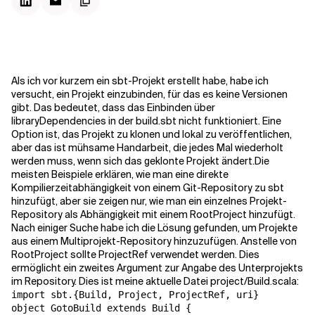
Kontextdateien
Als ich vor kurzem ein sbt-Projekt erstellt habe, habe ich
versucht, ein Projekt einzubinden, für das es keine Versionen
gibt. Das bedeutet, dass das Einbinden über
libraryDependencies
in der
build.sbt
nicht funktioniert. Eine
Option ist, das Projekt zu klonen und lokal zu veröffentlichen,
aber das ist mühsame Handarbeit, die jedes Mal wiederholt
werden muss, wenn sich das geklonte Projekt ändert.
Die
meisten Beispiele erklären, wie man eine direkte
Kompilierzeitabhängigkeit von einem Git-Repository zu sbt
hinzufügt, aber sie zeigen nur, wie man ein einzelnes Projekt-
Repository als Abhängigkeit mit einem
RootProject
hinzufügt.
Nach einiger Suche habe ich die
Lösung
gefunden, um Projekte
aus einem Multiprojekt-Repository hinzuzufügen. Anstelle von
RootProject
sollte
ProjectRef
verwendet werden. Dies
ermöglicht ein zweites Argument zur Angabe des Unterprojekts
im Repository. Dies ist meine aktuelle Datei project/Build.scala:
import sbt.{Build, Project, ProjectRef, uri}

object GotoBuild extends Build {
