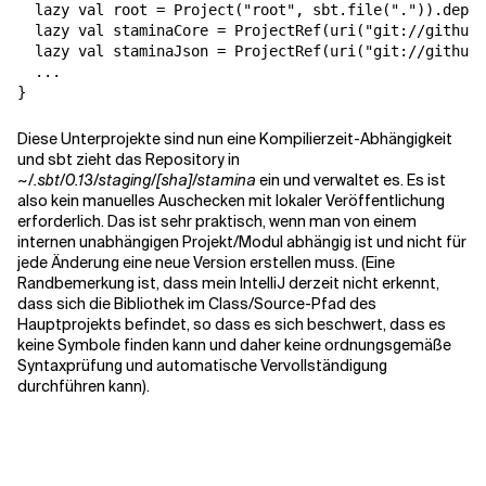
  lazy val root = Project("root", sbt.file(".")).depen
  lazy val staminaCore = 
ProjectRef
(uri("git://github.
  lazy val staminaJson = 
ProjectRef
(uri("git://github.
Verwandte Themen
  ...

Diese Unterprojekte sind nun eine Kompilierzeit-Abhängigkeit
und sbt zieht das Repository in
~/.sbt/0.13/staging/[sha]/stamina
ein und verwaltet es. Es ist
also kein manuelles Auschecken mit lokaler Veröffentlichung
erforderlich. Das ist sehr praktisch, wenn man von einem
internen unabhängigen Projekt/Modul abhängig ist und nicht für
jede Änderung eine neue Version erstellen muss. (Eine
Randbemerkung ist, dass mein IntelliJ derzeit nicht erkennt,
dass sich die Bibliothek im Class/Source-Pfad des
Hauptprojekts befindet, so dass es sich beschwert, dass es
keine Symbole finden kann und daher keine ordnungsgemäße
Syntaxprüfung und automatische Vervollständigung
durchführen kann).