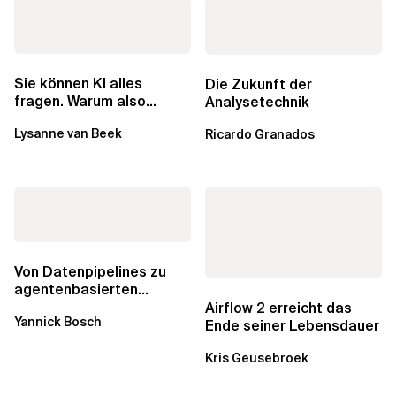
Sie können KI alles
Die Zukunft der
fragen. Warum also
Analysetechnik
lohnen sich Schulungen
Lysanne van Beek
Ricardo Granados
noch?
Von Datenpipelines zu
agentenbasierten
Workflows: Ein Wandel im
Airflow 2 erreicht das
Yannick Bosch
Analytics...
Ende seiner Lebensdauer
Kris Geusebroek