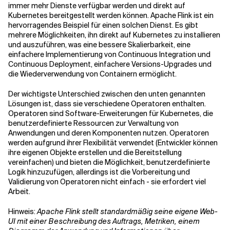
immer mehr Dienste verfügbar werden und direkt auf
Kubernetes bereitgestellt werden können. Apache Flink ist ein
hervorragendes Beispiel für einen solchen Dienst. Es gibt
Verwandte Themen
mehrere Möglichkeiten, ihn direkt auf Kubernetes zu installieren
und auszuführen, was eine bessere Skalierbarkeit, eine
einfachere Implementierung von Continuous Integration und
Continuous Deployment, einfachere Versions-Upgrades und
die Wiederverwendung von Containern ermöglicht.
Der wichtigste Unterschied zwischen den unten genannten
Lösungen ist, dass sie verschiedene Operatoren enthalten.
Operatoren sind Software-Erweiterungen für Kubernetes, die
benutzerdefinierte Ressourcen zur Verwaltung von
Anwendungen und deren Komponenten nutzen. Operatoren
werden aufgrund ihrer Flexibilität verwendet (Entwickler können
ihre eigenen Objekte erstellen und die Bereitstellung
vereinfachen) und bieten die Möglichkeit, benutzerdefinierte
Logik hinzuzufügen, allerdings ist die Vorbereitung und
Validierung von Operatoren nicht einfach - sie erfordert viel
Arbeit.
Hinweis:
Apache Flink stellt standardmäßig seine eigene Web-
UI mit einer Beschreibung des Auftrags, Metriken, einem