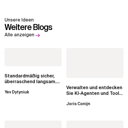
Unsere Ideen
Weitere Blogs
Alle anzeigen
Standardmäßig sicher,
überraschend langsam.
Was AWS vergessen hat,
Verwalten und entdecken
Yev Dytyniuk
über die RDS...
Sie KI-Agenten und Tools
mit Amazon Bedrock
Joris Conijn
AgentCore...