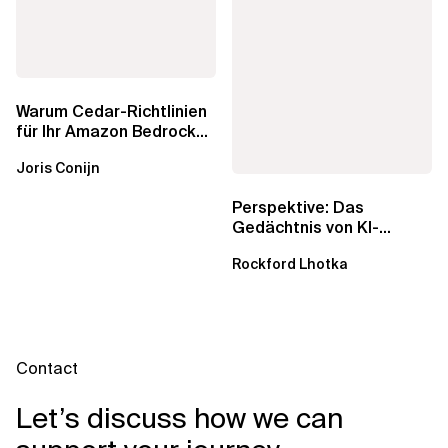
Warum Cedar-Richtlinien
für Ihr Amazon Bedrock
AgentCore Gateway
Joris Conijn
wichtig sind
Perspektive: Das
Gedächtnis von KI-
Agenten – Einblicke aus
Rockford Lhotka
dem...
Contact
Let’s discuss how we can